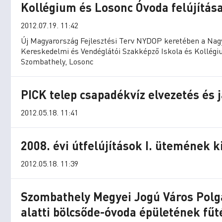
Kollégium és Losonc Óvoda felújítás
2012.07.19. 11:42
Új Magyarország Fejlesztési Terv NYDOP keretében a Nagy 
Kereskedelmi és Vendéglátói Szakképző Iskola és Kollégi
Szombathely, Losonc
PICK telep csapadékvíz elvezetés és j
2012.05.18. 11:41
2008. évi útfelújítások I. ütemének k
2012.05.18. 11:39
Szombathely Megyei Jogú Város Polgár
alatti bölcsőde-óvoda épületének fű