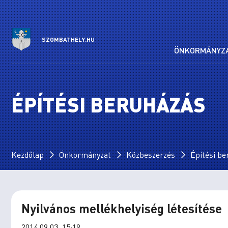
SZOMBATHELY.HU
ÖNKORMÁNYZ
ÉPÍTÉSI BERUHÁZÁS
Kezdőlap
Önkormányzat
Közbeszerzés
Építési b
Nyilvános mellékhelyiség létesítése
2014.09.03. 15:19