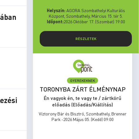
Helyszín:
AGORA Szombathelyi Kulturális
jában
Központ, Szombathely, Március 15. tér 5.
Időpont:
2026 Október 17. (Szombat) 19:00
RÉSZLETEK
GYEREKEKNEK
set Run
TORONYBA ZÁRT ÉLMÉNYNAP
rtkörű
Én vagyok én, te vagy te / zártkörű
ezési
s)
előadás (Előadás/Kiállítás)
zombathely,
Víztorony Bár és Bisztró, Szombathely, Brenner
17:00
Park -2026 Május 05. (Kedd) 09:00