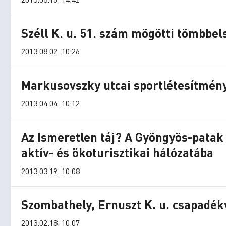
Széll K. u. 51. szám mögötti tömbbels
2013.08.02. 10:26
Markusovszky utcai sportlétesítmény fe
2013.04.04. 10:12
Az Ismeretlen táj? A Gyöngyös-patak 
aktív- és ökoturisztikai hálózatába
2013.03.19. 10:08
Szombathely, Ernuszt K. u. csapadékv
2013.02.18. 10:07