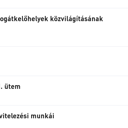
alogátkelőhelyek közvilágításának
I. ütem
kivitelezési munkái