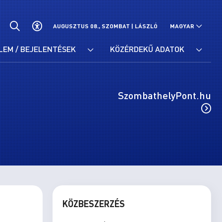
AUGUSZTUS 08., SZOMBAT |
LÁSZLÓ
MAGYAR
LEM / BEJELENTÉSEK
KÖZÉRDEKŰ ADATOK
SzombathelyPont.hu
KÖZBESZERZÉS