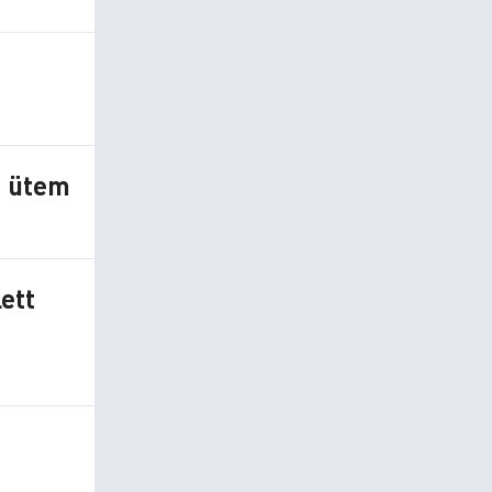
I. ütem
ett