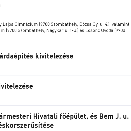
a
Lajos Gimnázium (9700 Szombathely, Dózsa Gy. u. 4.), valamint 
um (9700 Szombathely, Nagykar u. 1-3.) és Losonc Óvoda (9700
árdaépítés kivitelezése
ivitelezése
mesteri Hivatali főépület, és Bem J. u. 
téskorszerűsítése