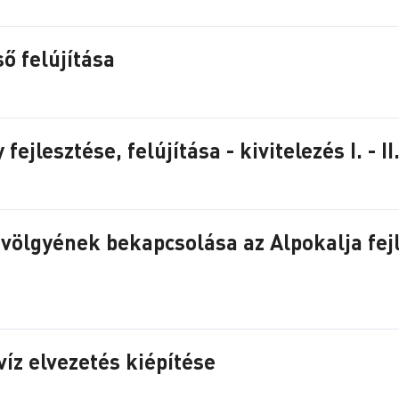
ő felújítása
jlesztése, felújítása - kivitelezés I. - I
völgyének bekapcsolása az Alpokalja fejl
íz elvezetés kiépítése