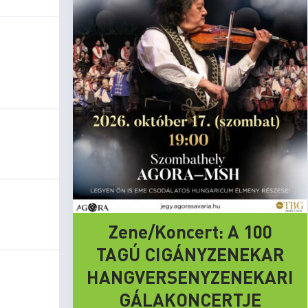
Zene/Koncert: A 100
TAGÚ CIGÁNYZENEKAR
HANGVERSENYZENEKARI
GÁLAKONCERTJE