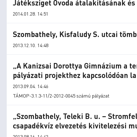
Játéksziget Óvoda átalakításának és
2014.01.28. 14:51
Szombathely, Kisfaludy S. utcai tömb
2013.12.10. 14:48
„A Kanizsai Dorottya Gimnázium a t
pályázati projekthez kapcsolódóan l
2013.09.04. 14:46
TÁMOP-3.1.3-11/2-2012-0045 számú pályázat
„Szombathely, Teleki B. u. – Stromfel
csapadékvíz elvezetés kivitelezési m
2013.08.16. 14:42