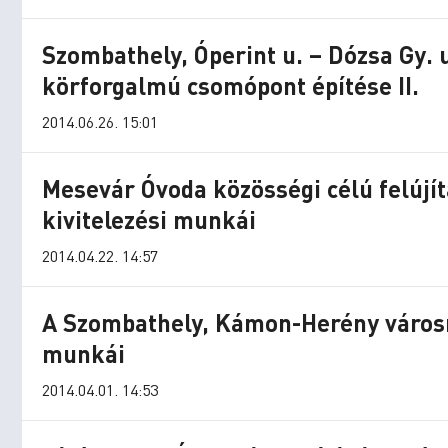
Szombathely, Óperint u. – Dózsa Gy. 
körforgalmú csomópont építése II.
2014.06.26. 15:01
Mesevár Óvoda közösségi célú felújí
kivitelezési munkái
2014.04.22. 14:57
ELŐADÁS/KIÁLLÍTÁS
ELŐADÁ
MEGÁLLNI TILOS,
MÚZEUMI PRO
OSZTALGIÁZNI KÖTELEZŐ
aug
A Szombathely, Kámon-Herény városré
n vagyok én, te vagy te / zártkörű
Én vagyok én, t
munkái
előadás (Előadás/Kiállítás)
előadás (El
2014.04.01. 14:53
orony Bár és Bisztró, Szombathely, Brenner
Savaria Múzeum, Szom
Park -2026 Május 31. (Vasárnap) 15:00
utca 9. -2026 Augus