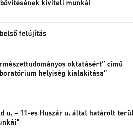
 bővítésének kiviteli munkái
belső felújítás
ermészettudományos oktatásért” című
aboratórium helyiség kialakítása”
d u. – 11-es Huszár u. által határolt terü
unkái"