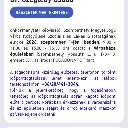
RÉSZLETEK MEGTEKINTÉSE
önkormányzati képviselő, Szombathely Megyei Jogú
Város Közgyűlése Szociális és Lakás Bizottságának
elnöke
2026. szeptember 1-jén (kedden)
9.00 -
11.00 és 15.00 - 16.30 óra között
a
Városháza
épületében
(Szombathely, Kossuth L. u. 1-3./ 3.
emelet 301. sz. iroda) FOGADÓNAPOT tart.
A fogadónapra kizárólag előzetes, telefonon történt
időpontfoglalással
lehet jelentkezni, az alábbi
telefonszámon:
+36/20/441-3844
.
Kérjük a jelentkezőket, hogy a fogadónapon
lehetőleg az időpontfoglalás során kapott időpont
előtt 5 perccel korábban érkezzenek a Városházára
és az épületben szájat és orrot eltakaró maszkot
szíveskedjenek viselni!