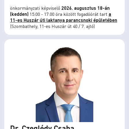
önkormányzati képviselő
2026. augusztus 18-án
(kedden)
15.00 - 17.00 óra között fogadóórát tart
a
11-es Huszár úti laktanya parancsnoki épületében
(Szombathely, 11-es Huszár út 40./ 7. ajtó)
Dr. Czeglédy Csaba