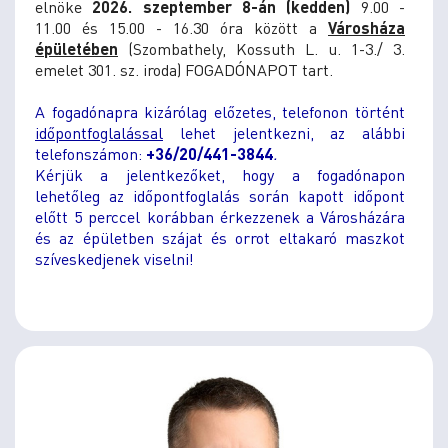
elnöke
2026. szeptember 8-án (kedden)
9.00 -
11.00 és 15.00 - 16.30 óra között
a
Városháza
épületében
(Szombathely, Kossuth L. u. 1-3./ 3.
emelet 301. sz. iroda) FOGADÓNAPOT tart.
A fogadónapra kizárólag előzetes, telefonon történt
időpontfoglalással
lehet jelentkezni, az alábbi
telefonszámon:
+36/20/441-3844
.
Kérjük a jelentkezőket, hogy a fogadónapon
lehetőleg az időpontfoglalás során kapott időpont
előtt 5 perccel korábban érkezzenek a Városházára
és az épületben szájat és orrot eltakaró maszkot
szíveskedjenek viselni!