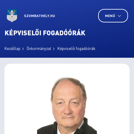
SZOMBATHELY.HU
MENÜ
KÉPVISELŐI FOGADÓÓRÁK
Kezdőlap
Önkormányzat
Képviselői fogadóórák