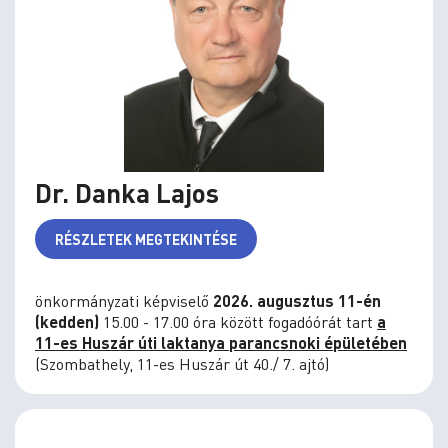
Dr. Danka Lajos
RÉSZLETEK MEGTEKINTÉSE
önkormányzati képviselő
2026. augusztus 11-én
(kedden)
15.00 - 17.00 óra között fogadóórát tart
a
11-es Huszár úti laktanya parancsnoki épületében
(Szombathely, 11-es Huszár út 40./ 7. ajtó)