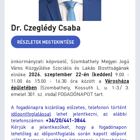
Dr. Czeglédy Csaba
RÉSZLETEK MEGTEKINTÉSE
önkormányzati képviselő, Szombathely Megyei Jogú
Város Közgyűlése Szociális és Lakás Bizottságának
elnöke
2026. szeptember 22-én (kedden)
9.00 -
11.00 és 15.00 - 16.30 óra között
a
Városháza
épületében
(Szombathely, Kossuth L. u. 1-3./ 3.
emelet 301. sz. iroda) FOGADÓNAPOT tart.
A fogadónapra kizárólag előzetes, telefonon történt
időpontfoglalással
lehet jelentkezni, az alábbi
telefonszámon:
+36/20/441-3844
.
Kérjük a jelentkezőket, hogy a fogadónapon
lehetőleg az időpontfoglalás során kapott időpont
előtt 5 perccel korábban érkezzenek a Városházára