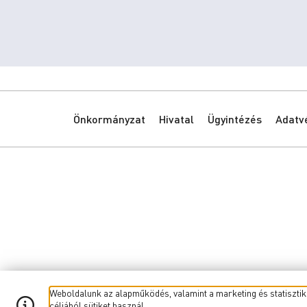
Önkormányzat
Hivatal
Ügyintézés
Adatv
Weboldalunk az alapműködés, valamint a marketing és statisztik
céljából sütiket használ.