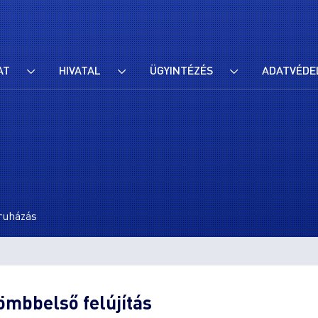
AT
HIVATAL
ÜGYINTÉZÉS
ADATVÉDE
eruházás
tömbbelső felújítás