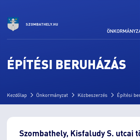
SZOMBATHELY.HU
ÖNKORMÁNYZ
ÉPÍTÉSI BERUHÁZÁS
Kezdőlap
Önkormányzat
Közbeszerzés
Építési b
Szombathely, Kisfaludy S. utcai 