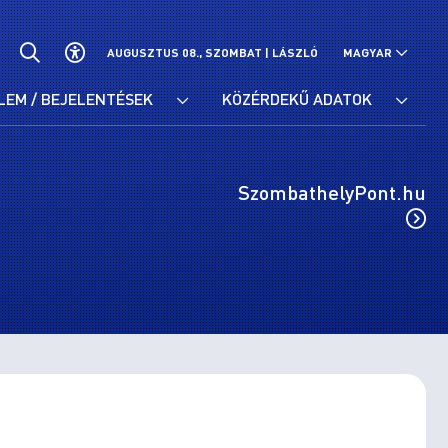
AUGUSZTUS 08., SZOMBAT |
LÁSZLÓ
MAGYAR
LEM / BEJELENTÉSEK
KÖZÉRDEKŰ ADATOK
SzombathelyPont.hu