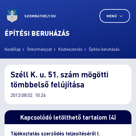
SZOMBATHELY.HU
MENÜ
ÉPÍTÉSI BERUHÁZÁS
Kezdőlap
Önkormányzat
Közbeszerzés
Építési beruházás
Széll K. u. 51. szám mögötti
tömbbelső felújítása
2013.08.02. 10:26
Kapcsolódó letölthető tartalom (4)
Tájékoztatás szerződés teljesítéséről I.