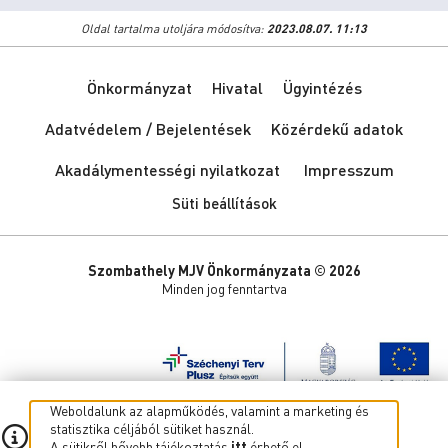
Oldal tartalma utoljára módosítva:
2023.08.07. 11:13
Önkormányzat
Hivatal
Ügyintézés
Adatvédelem / Bejelentések
Közérdekű adatok
Akadálymentességi nyilatkozat
Impresszum
Süti beállítások
Szombathely MJV Önkormányzata © 2026
Minden jog fenntartva
Weboldalunk az alapműködés, valamint a marketing és
statisztika céljából sütiket használ.
A sütikről bővebb tájékoztatás
itt
érhető el.