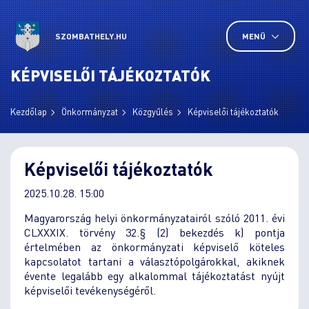
SZOMBATHELY.HU
MENÜ
KÉPVISELŐI TÁJÉKOZTATÓK
Kezdőlap
Önkormányzat
Közgyűlés
Képviselői tájékoztatók
Képviselői tájékoztatók
2025.10.28. 15:00
Magyarország helyi önkormányzatairól szóló 2011. évi
CLXXXIX. törvény 32.§ (2) bekezdés k) pontja
értelmében az önkormányzati képviselő köteles
kapcsolatot tartani a választópolgárokkal, akiknek
évente legalább egy alkalommal tájékoztatást nyújt
képviselői tevékenységéről.