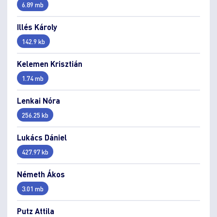
6.89 mb
Illés Károly
142.9 kb
Kelemen Krisztián
1.74 mb
Lenkai Nóra
256.25 kb
Lukács Dániel
427.97 kb
Németh Ákos
3.01 mb
Putz Attila