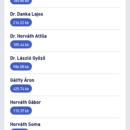
184.85 kb
Dr. Danka Lajos
216.22 kb
Dr. Horváth Attila
105.44 kb
Dr. László Győző
986.08 kb
Gálffy Áron
425.74 kb
Horváth Gábor
115.37 kb
Horváth Soma