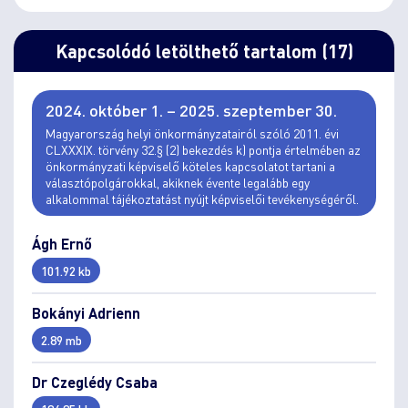
Kapcsolódó letölthető tartalom (17)
2024. október 1. – 2025. szeptember 30.
Magyarország helyi önkormányzatairól szóló 2011. évi
CLXXXIX. törvény 32.§ (2) bekezdés k) pontja értelmében az
önkormányzati képviselő köteles kapcsolatot tartani a
választópolgárokkal, akiknek évente legalább egy
alkalommal tájékoztatást nyújt képviselői tevékenységéről.
Ágh Ernő
101.92 kb
Bokányi Adrienn
2.89 mb
Dr Czeglédy Csaba