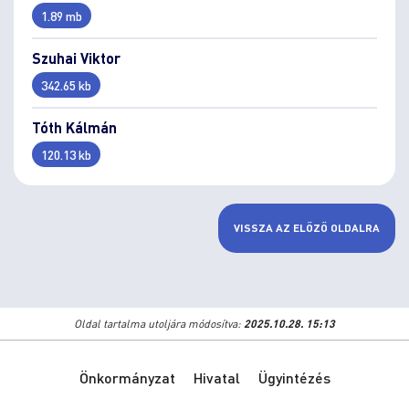
1.89 mb
Szuhai Viktor
342.65 kb
Tóth Kálmán
120.13 kb
VISSZA AZ ELŐZŐ OLDALRA
Oldal tartalma utoljára módosítva:
2025.10.28. 15:13
Önkormányzat
Hivatal
Ügyintézés