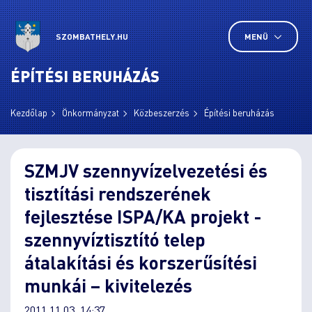
SZOMBATHELY.HU
MENÜ
ÉPÍTÉSI BERUHÁZÁS
Kezdőlap
Önkormányzat
Közbeszerzés
Építési beruházás
SZMJV szennyvízelvezetési és
tisztítási rendszerének
fejlesztése ISPA/KA projekt -
szennyvíztisztító telep
átalakítási és korszerűsítési
munkái – kivitelezés
2011.11.03. 14:37