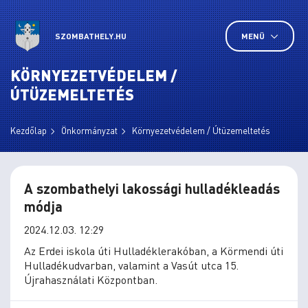
SZOMBATHELY.HU
MENÜ
KÖRNYEZETVÉDELEM /
ÚTÜZEMELTETÉS
Kezdőlap
Önkormányzat
Környezetvédelem / Útüzemeltetés
A szombathelyi lakossági hulladékleadás
módja
2024.12.03. 12:29
Az Erdei iskola úti Hulladéklerakóban, a Körmendi úti
Hulladékudvarban, valamint a Vasút utca 15.
Újrahasználati Központban.