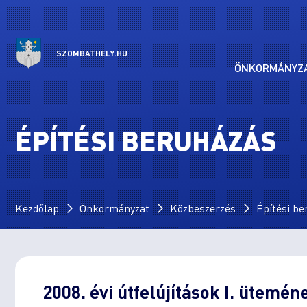
SZOMBATHELY.HU
ÖNKORMÁNYZ
ÉPÍTÉSI BERUHÁZÁS
Kezdőlap
Önkormányzat
Közbeszerzés
Építési b
2008. évi útfelújítások I. ütemén