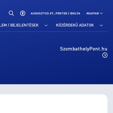
AUGUSZTUS 07., PÉNTEK |
IBOLYA
MAGYAR
LEM / BEJELENTÉSEK
KÖZÉRDEKŰ ADATOK
SzombathelyPont.hu