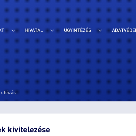
AT
HIVATAL
ÜGYINTÉZÉS
ADATVÉDE
eruházás
ek kivitelezése