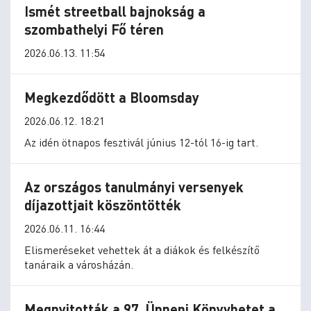
Ismét streetball bajnokság a
szombathelyi Fő téren
2026.06.13. 11:54
Megkezdődött a Bloomsday
2026.06.12. 18:21
Az idén ötnapos fesztivál június 12-tól 16-ig tart.
Az országos tanulmányi versenyek
díjazottjait köszöntötték
2026.06.11. 16:44
Elismeréseket vehettek át a diákok és felkészítő
tanáraik a városházán.
Megnyitották a 97. Ünnepi Könyvhetet a