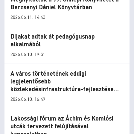
Berzsenyi Dániel Könyvtárban
2026.06.11. 14:43
Díjakat adtak át pedagógusnap
alkalmából
2026.06.10. 19:51
A város történetének eddigi
legjelentősebb
közlekedésinfrastruktúra-fejlesztése
vasósulhat meg Szombathelyen
2026.06.10. 16:49
Lakossági fórum az Áchim és Komlósi
utcák tervezett felújításával
kapcsolatban