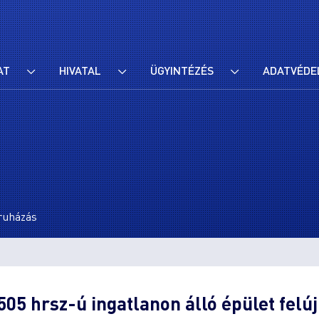
AT
HIVATAL
ÜGYINTÉZÉS
ADATVÉDE
eruházás
505 hrsz-ú ingatlanon álló épület felú