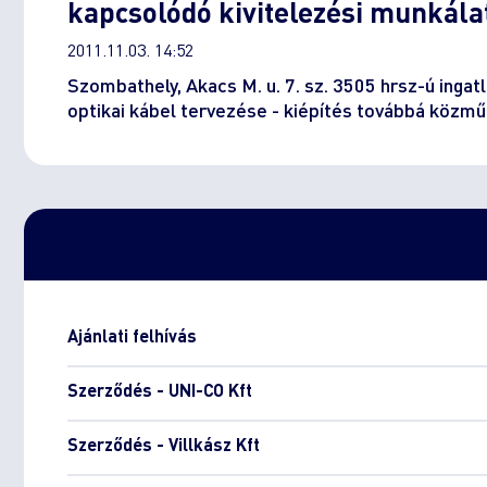
kapcsolódó kivitelezési munkálat
2011.11.03. 14:52
Szombathely, Akacs M. u. 7. sz. 3505 hrsz-ú inga
optikai kábel tervezése - kiépítés továbbá közmű 
Ajánlati felhívás
Szerződés - UNI-CO Kft
Szerződés - Villkász Kft