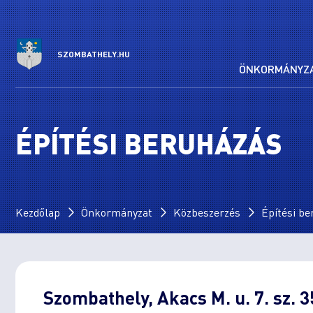
SZOMBATHELY.HU
ÖNKORMÁNYZ
ÉPÍTÉSI BERUHÁZÁS
Kezdőlap
Önkormányzat
Közbeszerzés
Építési b
Szombathely, Akacs M. u. 7. sz. 3