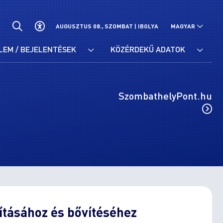
AUGUSZTUS 08., SZOMBAT |
IBOLYA
MAGYAR
LEM / BEJELENTÉSEK
KÖZÉRDEKŰ ADATOK
SzombathelyPont.hu
jításához és bővítéséhez