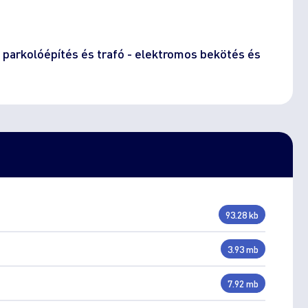
ó parkolóépítés és trafó - elektromos bekötés és
93.28 kb
3.93 mb
7.92 mb