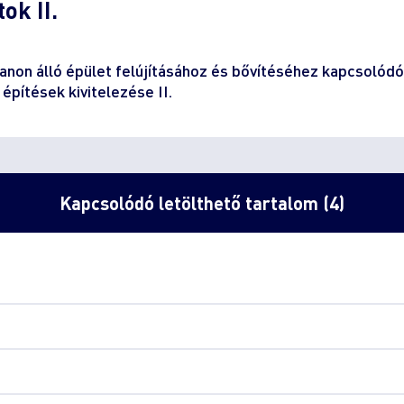
ok II.
tlanon álló épület felújításához és bővítéséhez kapcsolód
építések kivitelezése II.
Kapcsolódó letölthető tartalom (4)