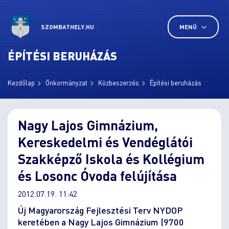
SZOMBATHELY.HU
MENÜ
ÉPÍTÉSI BERUHÁZÁS
Kezdőlap
Önkormányzat
Közbeszerzés
Építési beruházás
Nagy Lajos Gimnázium,
Kereskedelmi és Vendéglátói
Szakképző Iskola és Kollégium
és Losonc Óvoda felújítása
2012.07.19. 11:42
Új Magyarország Fejlesztési Terv NYDOP
keretében a Nagy Lajos Gimnázium (9700