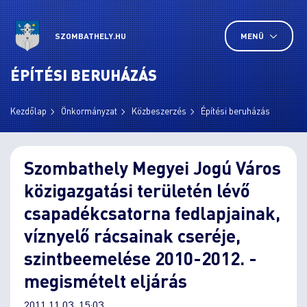
SZOMBATHELY.HU
MENÜ
ÉPÍTÉSI BERUHÁZÁS
Kezdőlap
Önkormányzat
Közbeszerzés
Építési beruházás
Szombathely Megyei Jogú Város
közigazgatási területén lévő
csapadékcsatorna fedlapjainak,
víznyelő rácsainak cseréje,
szintbeemelése 2010-2012. -
megismételt eljárás
2011.11.03. 15:03