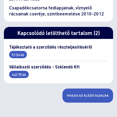
Csapadékcsatorna fedlapjainak, víznyelő
rácsainak cseréje, szintbeemelése 2010-2012
Kapcsolódó letölthető tartalom (2)
Tájékoztató a szerződés részteljesítéséről
51.54 kb
Vállalkozói szerződés - Szklendó Kft
442.75 kb
VISSZA AZ ELŐZŐ OLDALRA