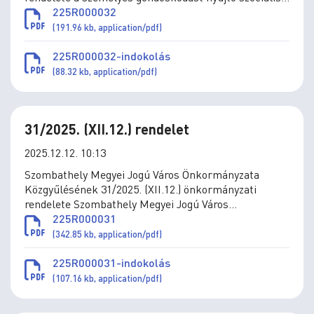
és gyermekjóléti ellátások térítési díjáról szóló
225R000032
11/1993. (IV.1.) önkormányzati rendelet módosításáról
(191.96 kb, application/pdf)
225R000032-indokolás
(88.32 kb, application/pdf)
31/2025. (XII.12.) rendelet
2025.12.12. 10:13
Szombathely Megyei Jogú Város Önkormányzata
Közgyűlésének 31/2025. (XII.12.) önkormányzati
rendelete Szombathely Megyei Jogú Város
Önkormányzatának Szervezeti és Működési
225R000031
Szabályzatáról szóló 16/2024. (X.10.) önkormányzati
(342.85 kb, application/pdf)
rendelet módosításáról
225R000031-indokolás
(107.16 kb, application/pdf)