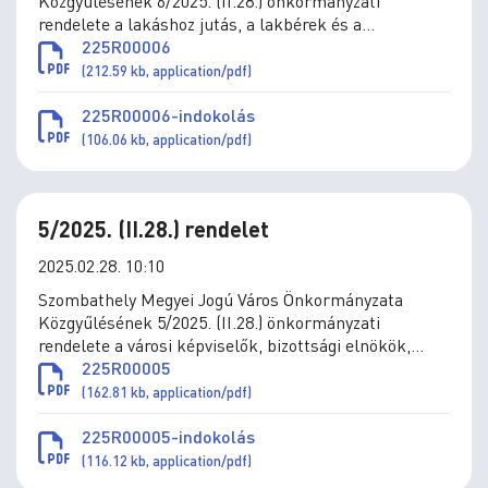
Közgyűlésének 6/2025. (II.28.) önkormányzati
rendelete a lakáshoz jutás, a lakbérek és a
lakbértámogatás, az önkormányzat által a
225R00006
lakásvásárláshoz és építéshez nyújtott támogatások
(212.59 kb, application/pdf)
szabályai megállapításáról szóló 36/2010. (XII.1.)
önkormányzati rendelet módosításáról
225R00006-indokolás
(106.06 kb, application/pdf)
5/2025. (II.28.) rendelet
2025.02.28. 10:10
Szombathely Megyei Jogú Város Önkormányzata
Közgyűlésének 5/2025. (II.28.) önkormányzati
rendelete a városi képviselők, bizottsági elnökök,
tagok, valamint a tanácsnokok tiszteletdíjának,
225R00005
természetbeni juttatásainak megállapításáról szóló
(162.81 kb, application/pdf)
19/2019. (X. 31.) önkormányzati rendelet
módosításáról
225R00005-indokolás
(116.12 kb, application/pdf)