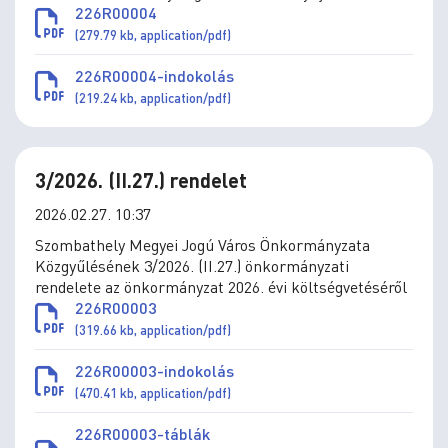
és gyermekjóléti ellátások térítési díjáról szóló
226R00004
11/1993. (IV.1.) önkormányzati rendelet módosításáról
(279.79 kb, application/pdf)
226R00004-indokolás
(219.24 kb, application/pdf)
3/2026. (II.27.) rendelet
2026.02.27. 10:37
Szombathely Megyei Jogú Város Önkormányzata
Közgyűlésének 3/2026. (II.27.) önkormányzati
rendelete az önkormányzat 2026. évi költségvetéséről
226R00003
(319.66 kb, application/pdf)
226R00003-indokolás
(470.41 kb, application/pdf)
226R00003-táblák