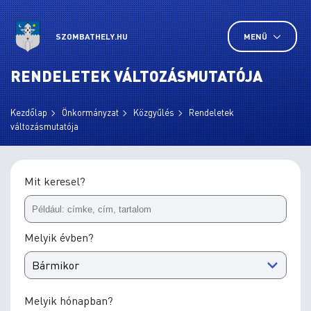
SZOMBATHELY.HU
MENÜ
RENDELETEK VÁLTOZÁSMUTATÓJA
Kezdőlap
Önkormányzat
Közgyűlés
Rendeletek
változásmutatója
Mit keresel?
Melyik évben?
Melyik hónapban?