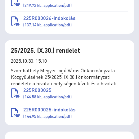
(219.72 kb, application/pdf)
225R000026-indokolás
(137.14 kb, application/pdf)
25/2025. (X.30.) rendelet
2025.10.30. 15:10
Szombathely Megyei Jogú Város Önkormányzata
Közgyűlésének 25/2025. (X.30.) önkormányzati
rendelete a hivatali helyiségen kívüli és a hivatali
munkaidőn kívüli anyakönyvi események
225R000025
engedélyezésének szabályairól és a
(146.58 kb, application/pdf)
többletszolgáltatások utáni díjakról szóló 9/2018.
(V.7.) önkormányzati rendelet módosításáról
225R000025-indokolás
(144.95 kb, application/pdf)