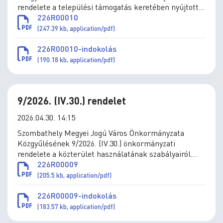
rendelete a települési támogatás keretében nyújtott
ellátások és a szociális szolgáltatások helyi
226R00010
szabályzásáról szóló 8/2015. (II. 27.) önkormányzati
(247.39 kb, application/pdf)
rendelet módosításáról
226R00010-indokolás
(190.18 kb, application/pdf)
9/2026. (IV.30.) rendelet
2026.04.30. 14:15
Szombathely Megyei Jogú Város Önkormányzata
Közgyűlésének 9/2026. (IV.30.) önkormányzati
rendelete a közterület használatának szabályairól
szóló 2/2011. (I.31.) önkormányzati rendelet
226R00009
módosításáról
(205.5 kb, application/pdf)
226R00009-indokolás
(183.57 kb, application/pdf)