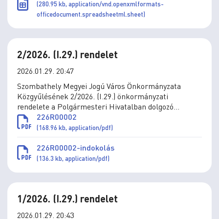
(280.95 kb, application/vnd.openxmlformats-
officedocument.spreadsheetml.sheet)
2/2026. (I.29.) rendelet
2026.01.29. 20:47
Szombathely Megyei Jogú Város Önkormányzata
Közgyűlésének 2/2026. (I.29.) önkormányzati
rendelete a Polgármesteri Hivatalban dolgozó
köztisztviselők közszolgálati jogviszonyának egyes
226R00002
kérdéseiről szóló 2/2020. (II.5.) önkormányzati
(168.96 kb, application/pdf)
rendelet módosításáról
226R00002-indokolás
(136.3 kb, application/pdf)
1/2026. (I.29.) rendelet
2026.01.29. 20:43