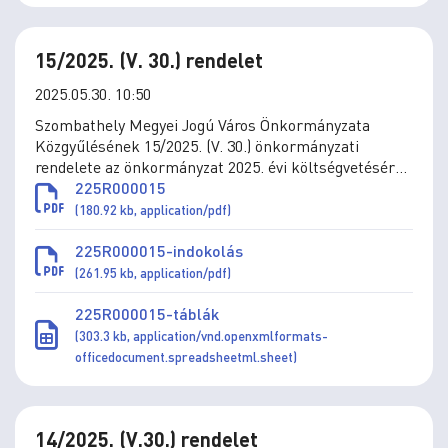
15/2025. (V. 30.) rendelet
2025.05.30. 10:50
Szombathely Megyei Jogú Város Önkormányzata
Közgyűlésének 15/2025. (V. 30.) önkormányzati
rendelete az önkormányzat 2025. évi költségvetéséről
szóló 4/2025. (II.28.) önkormányzati rendelet
225R000015
módosításáról
(180.92 kb, application/pdf)
225R000015-indokolás
(261.95 kb, application/pdf)
225R000015-táblák
(303.3 kb, application/vnd.openxmlformats-
officedocument.spreadsheetml.sheet)
14/2025. (V.30.) rendelet