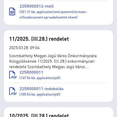
225R000012-mell
(301.31 kb, application/vnd.openxmlformats-
officedocument.spreadsheetml.sheet)
11/2025. (III.28.) rendelet
2025.03.28. 09:04
Szombathely Megyei Jogú Város Önkormányzata
Közgyűlésének 11/2025. (III.28.) önkormányzati
rendelete Szombathely Megyei Jogú Város
Önkormányzata vagyonáról szóló 40/2014. (XII.23.)
225R000011
önkormányzati rendelet módosításáról
(147.56 kb, application/pdf)
225R000011-indokolás
(105.54 kb, application/pdf)
10/2025. (III.28.) rendelet