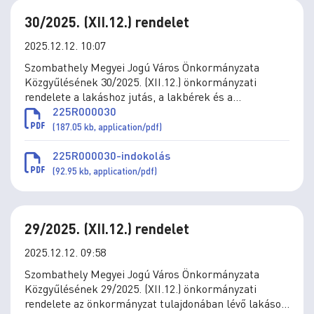
30/2025. (XII.12.) rendelet
2025.12.12. 10:07
Szombathely Megyei Jogú Város Önkormányzata
Közgyűlésének 30/2025. (XII.12.) önkormányzati
rendelete a lakáshoz jutás, a lakbérek és a
lakbértámogatás, az önkormányzat által a
225R000030
lakásvásárláshoz és építéshez nyújtott támogatások
(187.05 kb, application/pdf)
szabályai megállapításáról szóló 36/2010. (XII.1.)
önkormányzati rendelet módosításáról szóló 22/2025.
225R000030-indokolás
(IX. 30.) önkormányzati rendelet rendelkezésének
(92.95 kb, application/pdf)
hatályba nem lépéséről és a lakáshoz jutás, a
lakbérek és a lakbértámogatás, az önkormányzat
által a lakásvásárláshoz és
29/2025. (XII.12.) rendelet
2025.12.12. 09:58
Szombathely Megyei Jogú Város Önkormányzata
Közgyűlésének 29/2025. (XII.12.) önkormányzati
rendelete az önkormányzat tulajdonában lévő lakások