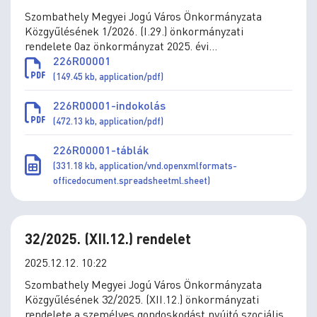
Szombathely Megyei Jogú Város Önkormányzata
Közgyűlésének 1/2026. (I.29.) önkormányzati
rendelete 0az önkormányzat 2025. évi
költségvetéséről szóló 4/2025. (II.28.) önkormányzati
226R00001
rendelet módosításáról
(149.45 kb, application/pdf)
226R00001-indokolás
(472.13 kb, application/pdf)
226R00001-táblák
(331.18 kb, application/vnd.openxmlformats-
officedocument.spreadsheetml.sheet)
32/2025. (XII.12.) rendelet
2025.12.12. 10:22
Szombathely Megyei Jogú Város Önkormányzata
Közgyűlésének 32/2025. (XII.12.) önkormányzati
rendelete a személyes gondoskodást nyújtó szociális