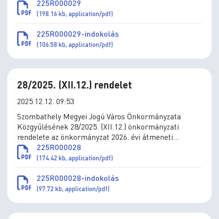
elidegenítésének szabályairól szóló 8/2025. (III.28.)
225R000029
önkormányzati rendelet módosításáról
(198.16 kb, application/pdf)
225R000029-indokolás
(106.58 kb, application/pdf)
28/2025. (XII.12.) rendelet
2025.12.12. 09:53
Szombathely Megyei Jogú Város Önkormányzata
Közgyűlésének 28/2025. (XII.12.) önkormányzati
rendelete az önkormányzat 2026. évi átmeneti
gazdálkodásáról
225R000028
(174.42 kb, application/pdf)
225R000028-indokolás
(97.72 kb, application/pdf)