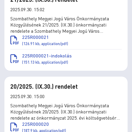
2025.09.30. 15:02
Szombathely Megyei Jogú Város Önkormányzata
Közgyűlésének 21/2025. (IX.30.) önkormányzati
rendelete a Szombathely Megyei Jogú Város
Önkormányzata kizárólagos tulajdonában álló
225R000021
Szombathelyi Parkfenntartási Korlátolt Felelősségű
(126.91 kb, application/pdf)
Társaság megszüntetéséről és az önkormányzati
feladatellátásnak költségvetési szerv által történő
225R000021-indokolás
átvételéről
(151.13 kb, application/pdf)
20/2025. (IX.30.) rendelet
2025.09.30. 15:00
Szombathely Megyei Jogú Város Önkormányzata
Közgyűlésének 20/2025. (IX.30.) önkormányzati
rendelete az önkormányzat 2025. évi költségvetéséről
szóló 4/2025. (II.28.) önkormányzati rendelet
225R000020
módosításáról
(187.9 kb, application/pdf)