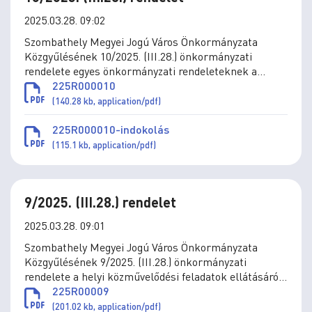
2025.03.28. 09:02
Szombathely Megyei Jogú Város Önkormányzata
Közgyűlésének 10/2025. (III.28.) önkormányzati
rendelete egyes önkormányzati rendeleteknek a
Közterület-felügyelet átnevezésével összefüggő
225R000010
módosításáról
(140.28 kb, application/pdf)
225R000010-indokolás
(115.1 kb, application/pdf)
9/2025. (III.28.) rendelet
2025.03.28. 09:01
Szombathely Megyei Jogú Város Önkormányzata
Közgyűlésének 9/2025. (III.28.) önkormányzati
rendelete a helyi közművelődési feladatok ellátásáról
szóló 5/2020. (III.5.) önkormányzati rendelet
225R00009
módosításáról
(201.02 kb, application/pdf)