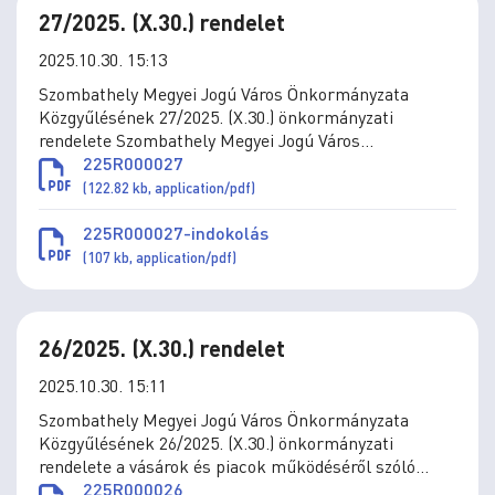
27/2025. (X.30.) rendelet
2025.10.30. 15:13
Szombathely Megyei Jogú Város Önkormányzata
Közgyűlésének 27/2025. (X.30.) önkormányzati
rendelete Szombathely Megyei Jogú Város
Önkormányzata vagyonáról szóló 40/2014. (XII. 23.)
225R000027
önkormányzati rendelet módosításáról
(122.82 kb, application/pdf)
225R000027-indokolás
(107 kb, application/pdf)
26/2025. (X.30.) rendelet
2025.10.30. 15:11
Szombathely Megyei Jogú Város Önkormányzata
Közgyűlésének 26/2025. (X.30.) önkormányzati
rendelete a vásárok és piacok működéséről szóló
34/1995. (X.26.) önkormányzati rendelet módosításáról
225R000026