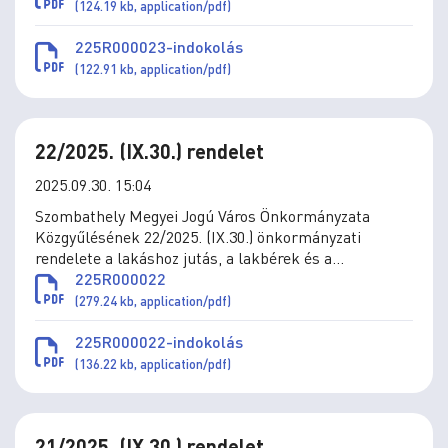
szóló 7/2016. (III.1.) önkormányzati rendelet
(124.19 kb, application/pdf)
módosításáról
225R000023-indokolás
(122.91 kb, application/pdf)
22/2025. (IX.30.) rendelet
2025.09.30. 15:04
Szombathely Megyei Jogú Város Önkormányzata
Közgyűlésének 22/2025. (IX.30.) önkormányzati
rendelete a lakáshoz jutás, a lakbérek és a
lakbértámogatás, az önkormányzat által a
225R000022
lakásvásárláshoz és építéshez nyújtott támogatások
(279.24 kb, application/pdf)
szabályai megállapításáról szóló 36/2010. (XII.1.)
önkormányzati rendelet módosításáról
225R000022-indokolás
(136.22 kb, application/pdf)
21/2025. (IX.30.) rendelet