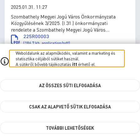
2025.01.31. 11:27
Szombathely Megyei Jogú Város Önkormányzata
Közgyűlésének 3/2025. (I.31.) önkormányzati
rendelete a Szombathely Megyei Jogú Város
Önkormányzata által adományozható kitüntetésekről
225R00003
szóló 7/2016. (III.1.) önkormányzati rendelet
(186.7 kb, application/pdf)
módosításáról
Weboldalunk az alapműködés, valamint a marketing és
225R00003-indokolás
statisztika céljából sütiket használ.
(115.5 kb, application/pdf)
A sütikről bővebb tájékoztatás
itt
érhető el.
AZ ÖSSZES SÜTI ELFOGADÁSA
2/2025. (I.31.) rendelet
2025.01.31. 11:24
CSAK AZ ALAPVETŐ SÜTIK ELFOGADÁSA
Szombathely Megyei Jogú Város Önkormányzata
Közgyűlésének 2/2025. (I.31.) önkormányzati
rendelete a Polgármesteri Hivatalban dolgozó
köztisztviselők közszolgálati jogviszonyának egyes
225R00002
TOVÁBBI LEHETŐSÉGEK
kérdéseiről szóló 2/2020. (II.5.) önkormányzati
(171.75 kb, application/pdf)