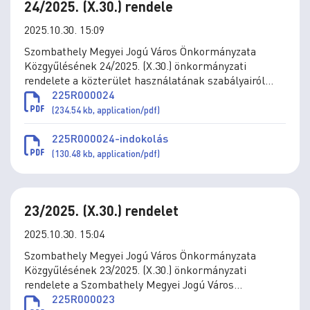
24/2025. (X.30.) rendele
2025.10.30. 15:09
Szombathely Megyei Jogú Város Önkormányzata
Közgyűlésének 24/2025. (X.30.) önkormányzati
rendelete a közterület használatának szabályairól
szóló 2/2011. (I.31.) önkormányzati rendelet
225R000024
módosításáról
(234.54 kb, application/pdf)
225R000024-indokolás
(130.48 kb, application/pdf)
23/2025. (X.30.) rendelet
2025.10.30. 15:04
Szombathely Megyei Jogú Város Önkormányzata
Közgyűlésének 23/2025. (X.30.) önkormányzati
rendelete a Szombathely Megyei Jogú Város
Önkormányzata által adományozható kitüntetésekről
225R000023