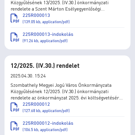
Közgyűlésének 13/2025. (IV.30.) önkormányzati
rendelete a Szent Márton Esélyegyenlőségi
Támogatási Program működtetéséről szóló 1/2018.
225R000013
(II.21.) önkormányzati rendelet módosításáról
(139.05 kb, application/pdf)
225R000013-indokolás
(91.26 kb, application/pdf)
12/2025. (IV.30.) rendelet
2025.04.30. 15:24
Szombathely Megyei Jogú Város Önkormányzata
Közgyűlésének 12/2025. (IV.30.) önkormányzati
rendelete az önkormányzat 2025. évi költségvetéséről
szóló 4/2025. (II.28.) önkormányzati rendelet
225R000012
módosításáról
(127.68 kb, application/pdf)
225R000012-indokolás
(106.5 kb, application/pdf)