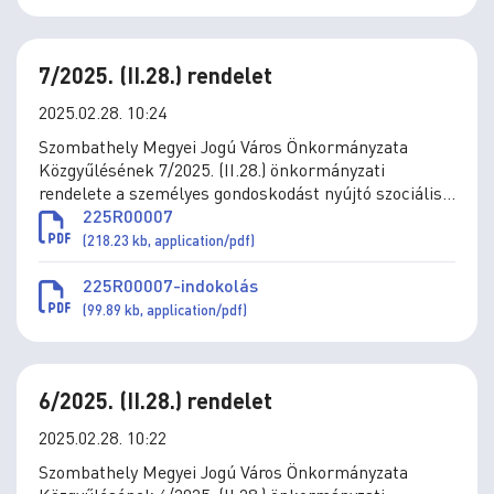
7/2025. (II.28.) rendelet
2025.02.28. 10:24
Szombathely Megyei Jogú Város Önkormányzata
Közgyűlésének 7/2025. (II.28.) önkormányzati
rendelete a személyes gondoskodást nyújtó szociális
és gyermekjóléti ellátások térítési díjáról szóló
225R00007
11/1993. (IV.1.) önkormányzati rendelet módosításáról
(218.23 kb, application/pdf)
225R00007-indokolás
(99.89 kb, application/pdf)
6/2025. (II.28.) rendelet
2025.02.28. 10:22
Szombathely Megyei Jogú Város Önkormányzata