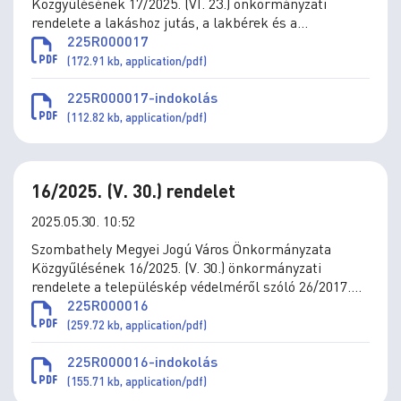
Közgyűlésének 17/2025. (VI. 23.) önkormányzati
rendelete a lakáshoz jutás, a lakbérek és a
lakbértámogatás, az önkormányzat által a
225R000017
lakásvásárláshoz és építéshez nyújtott támogatások
(172.91 kb, application/pdf)
szabályai megállapításáról szóló 36/2010. (XII.1.)
önkormányzati rendelet módosításáról
225R000017-indokolás
(112.82 kb, application/pdf)
16/2025. (V. 30.) rendelet
2025.05.30. 10:52
Szombathely Megyei Jogú Város Önkormányzata
Közgyűlésének 16/2025. (V. 30.) önkormányzati
rendelete a településkép védelméről szóló 26/2017.
(XII.20.) önkormányzati rendelet módosításáról
225R000016
(259.72 kb, application/pdf)
225R000016-indokolás
(155.71 kb, application/pdf)