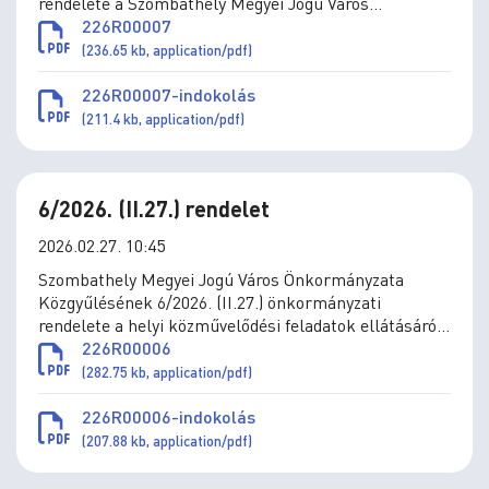
rendelete a Szombathely Megyei Jogú Város
Önkormányzatának Szervezeti és Működési
226R00007
Szabályzatáról szóló 16/2024. (X.10.) önkormányzati
(236.65 kb, application/pdf)
rendelet módosításáról
226R00007-indokolás
(211.4 kb, application/pdf)
6/2026. (II.27.) rendelet
2026.02.27. 10:45
Szombathely Megyei Jogú Város Önkormányzata
Közgyűlésének 6/2026. (II.27.) önkormányzati
rendelete a helyi közművelődési feladatok ellátásáról
szóló 5/2020. (III.5.) önkormányzati rendelet
226R00006
módosításáról
(282.75 kb, application/pdf)
226R00006-indokolás
(207.88 kb, application/pdf)