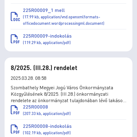
225R00009_1 mell
(17.99 kb, application/vnd.openxmlformats-
officedocument.wordprocessingml.document)
225R00009-indokolás
(119.29 kb, application/pdf)
8/2025. (III.28.) rendelet
2025.03.28. 08:58
Szombathely Megyei Jogú Város Önkormányzata
Közgyűlésének 8/2025. (III.28.) önkormányzati
rendelete az önkormányzat tulajdonában lévő lakások
elidegenítésének szabályairól
225R00008
(207.33 kb, application/pdf)
225R00008-indokolás
(102.19 kb, application/pdf)