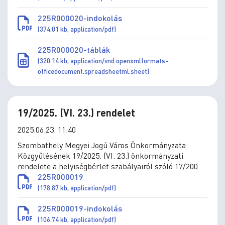
225R000020-indokolás
(374.01 kb, application/pdf)
225R000020-táblák
(320.14 kb, application/vnd.openxmlformats-
officedocument.spreadsheetml.sheet)
19/2025. (VI. 23.) rendelet
2025.06.23. 11:40
Szombathely Megyei Jogú Város Önkormányzata
Közgyűlésének 19/2025. (VI. 23.) önkormányzati
rendelete a helyiségbérlet szabályairól szóló 17/2006.
(V.25.) önkormányzati rendelet módosításáról
225R000019
(178.87 kb, application/pdf)
225R000019-indokolás
(106.74 kb, application/pdf)