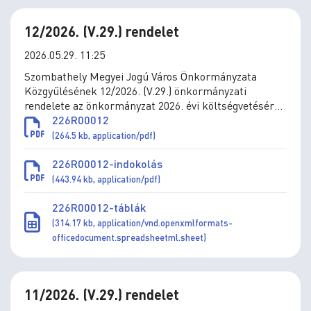
12/2026. (V.29.) rendelet
2026.05.29. 11:25
Szombathely Megyei Jogú Város Önkormányzata
Közgyűlésének 12/2026. (V.29.) önkormányzati
rendelete az önkormányzat 2026. évi költségvetéséről
szóló 3/2026. (II. 27.) önkormányzati rendelet
226R00012
módosításáról
(264.5 kb, application/pdf)
226R00012-indokolás
(443.94 kb, application/pdf)
226R00012-táblák
(314.17 kb, application/vnd.openxmlformats-
officedocument.spreadsheetml.sheet)
11/2026. (V.29.) rendelet