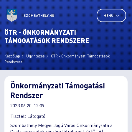
SZOMBATHELY.HU
MENÜ
ÖTR - ÖNKORMÁNYZATI
TÁMOGATÁSOK RENDSZERE
Kezdőlap
Ügyintézés
ÖTR - Önkormányzati Támogatások
Rendszere
Önkormányzati Támogatási
Rendszer
2023.06.20. 12:09
Tisztelt Látogató!
Szombathely Megyei Jogú Város Önkormányzata a
Civil szervezetek részére létrehozott új (ÖTR)