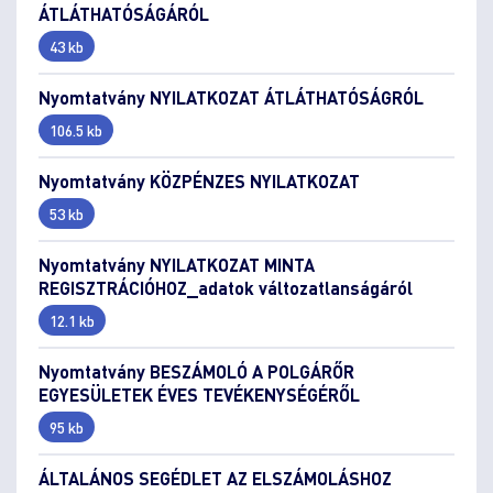
ÁTLÁTHATÓSÁGÁRÓL
43 kb
Nyomtatvány NYILATKOZAT ÁTLÁTHATÓSÁGRÓL
106.5 kb
Nyomtatvány KÖZPÉNZES NYILATKOZAT
53 kb
Nyomtatvány NYILATKOZAT MINTA
REGISZTRÁCIÓHOZ_adatok változatlanságáról
12.1 kb
Nyomtatvány BESZÁMOLÓ A POLGÁRŐR
EGYESÜLETEK ÉVES TEVÉKENYSÉGÉRŐL
95 kb
ÁLTALÁNOS SEGÉDLET AZ ELSZÁMOLÁSHOZ