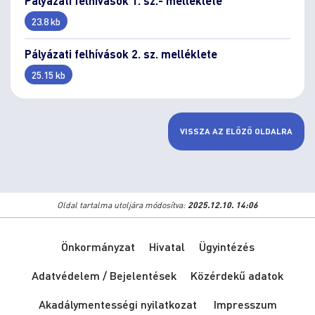
Pályázati felhívások 1. sz.- melléklete
23.8 kb
Pályázati felhívások 2. sz. melléklete
25.15 kb
VISSZA AZ ELŐZŐ OLDALRA
Oldal tartalma utoljára módosítva:
2025.12.10. 14:06
Önkormányzat
Hivatal
Ügyintézés
Adatvédelem / Bejelentések
Közérdekű adatok
Akadálymentességi nyilatkozat
Impresszum