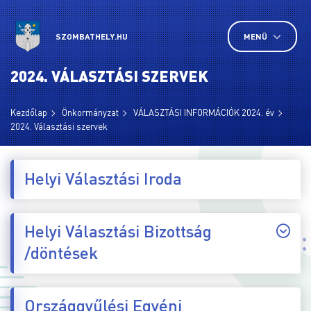
SZOMBATHELY.HU
MENÜ
2024. VÁLASZTÁSI SZERVEK
Kezdőlap
Önkormányzat
VÁLASZTÁSI INFORMÁCIÓK 2024. év
2024. Választási szervek
Helyi Választási Iroda
Helyi Választási Bizottság
/döntések
Országgyűlési Egyéni