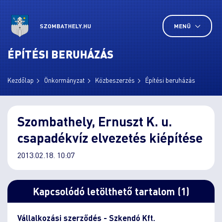
SZOMBATHELY.HU
MENÜ
ÉPÍTÉSI BERUHÁZÁS
Kezdőlap
Önkormányzat
Közbeszerzés
Építési beruházás
Szombathely, Ernuszt K. u.
csapadékvíz elvezetés kiépítése
2013.02.18. 10:07
Kapcsolódó letölthető tartalom (1)
Vállalkozási szerződés - Szkendó Kft.