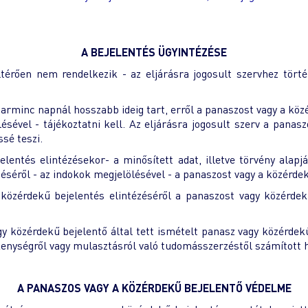
A BEJELENTÉS ÜGYINTÉZÉSE
ltérően nem rendelkezik - az eljárásra jogosult szervhez tört
arminc napnál hosszabb ideig tart, erről a panaszost vagy a köz
sével - tájékoztatni kell. Az eljárásra jogosult szerv a panasz
sé teszi.
elentés elintézésekor- a minősített adat, illetve törvény alapj
éséről - az indokok megjelölésével - a panaszost vagy a közérdek
 közérdekű bejelentés elintézéséről a panaszost vagy közérdekű
 közérdekű bejelentő által tett ismételt panasz vagy közérdekű
kenységről vagy mulasztásról való tudomásszerzéstől számított h
A PANASZOS VAGY A KÖZÉRDEKŰ BEJELENTŐ VÉDELME