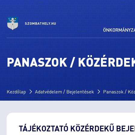
SZOMBATHELY.HU
ÖNKORMÁNYZ
PANASZOK / KÖZÉRDE
Kezdőlap
Adatvédelem / Bejelentések
Panaszok / Kö
TÁJÉKOZTATÓ KÖZÉRDEKŰ BEJE