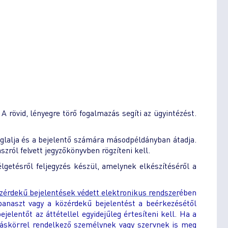
A rövid, lényegre törő fogalmazás segíti az ügyintézést.
glalja és a bejelentő számára másodpéldányban átadja.
zról felvett jegyzőkönyvben rögzíteni kell.
lgetésről feljegyzés készül, amelynek elkészítéséről a
érdekű bejelentések védett elektronikus rendszer
ében
panaszt vagy a közérdekű bejelentést a beérkezésétől
jelentőt az áttétellel egyidejűleg értesíteni kell. Ha a
atáskörrel rendelkező személynek vagy szervnek is meg