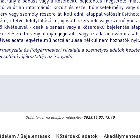
átrány a panasz vagy a közérdekű bejelentés megtétele miatt, 
gű valótlan információt közölt és ezzel bűncselekmény vagy s
szerv vagy személy részére át kell adni, alappal valószínűsíthe
ére, illetve lefolytatására jogosult szervnek vagy személynek
ő kivételével - csak a panasz vagy a közérdekű bejelentés alap
kezelésére törvény alapján jogosult, vagy az adatai továbbítás
élyes adatai egyértelmű hozzájárulása nélkül nem hozhatók nyil
ányzata és Polgármesteri Hivatala a személyes adatok kezelésérő
solódó tájékoztatója az irányadó.
Oldal tartalma utoljára módosítva:
2023.11.07. 13:40
édelem / Bejelentések
Közérdekű adatok
Akadálymentessé