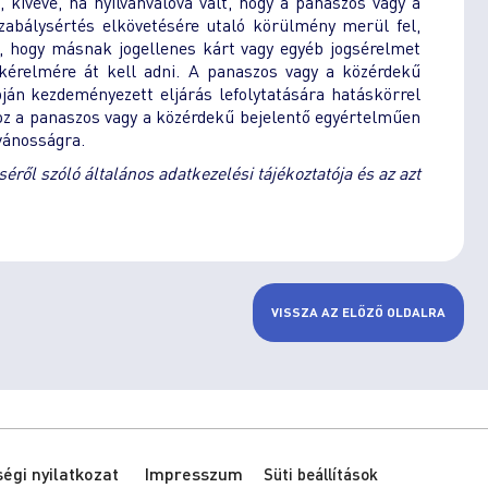
kivéve, ha nyilvánvalóvá vált, hogy a panaszos vagy a
zabálysértés elkövetésére utaló körülmény merül fel,
tő, hogy másnak jogellenes kárt vagy egyéb jogsérelmet
 kérelmére át kell adni. A panaszos vagy a közérdekű
ján kezdeményezett eljárás lefolytatására hatáskörrel
ához a panaszos vagy a közérdekű bejelentő egyértelműen
vánosságra.
l szóló általános adatkezelési tájékoztatója és az azt
VISSZA AZ ELŐZŐ OLDALRA
gi nyilatkozat
Impresszum
Süti beállítások