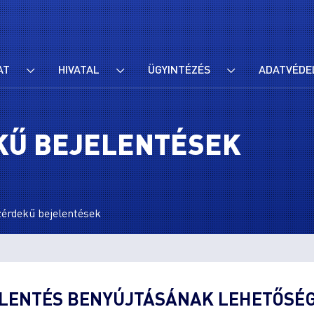
AT
HIVATAL
ÜGYINTÉZÉS
ADATVÉDE
KŰ BEJELENTÉSEK
zérdekű bejelentések
LENTÉS BENYÚJTÁSÁNAK LEHETŐSÉG