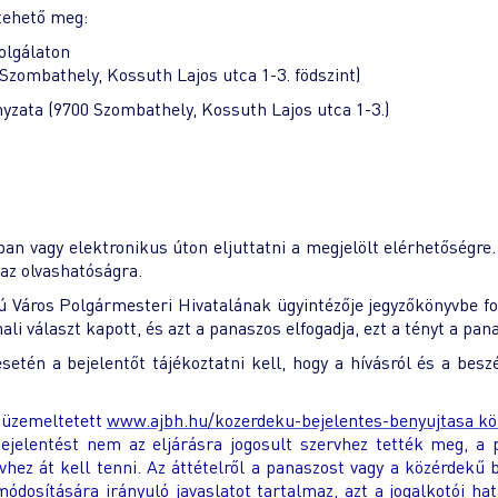
tehető meg:
olgálaton
zombathely, Kossuth Lajos utca 1-3. födszint)
zata (9700 Szombathely, Kossuth Lajos utca 1-3.)
n vagy elektronikus úton eljuttatni a megjelölt elérhetőségre. 
az olvashatóságra.
 Város Polgármesteri Hivatalának ügyintézője jegyzőkönyvbe fo
választ kapott, és azt a panaszos elfogadja, ezt a tényt a panas
etén a bejelentőt tájékoztatni kell, hogy a hívásról és a beszé
l üzemeltetett
www.ajbh.hu/kozerdeku-bejelentes-benyujtasa köz
ejelentést nem az eljárásra jogosult szervhez tették meg, a 
hez át kell tenni. Az áttételről a panaszost vagy a közérdekű be
ódosítására irányuló javaslatot tartalmaz, azt a jogalkotói h