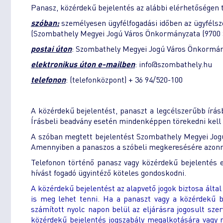
Panasz, közérdekű bejelentés az alábbi elérhetőségen 
szóban:
személyesen ügyfélfogadási időben az ügyfélsz
(Szombathely Megyei Jogú Város Önkormányzata (9700 S
postai úton
: Szombathely Megyei Jogú Város Önkormány
elektronikus úton e-mailben
: info@szombathely.hu
telefonon
: (telefonközpont) + 36 94/520-100
A közérdekű bejelentést, panaszt a legcélszerűbb írásba
Írásbeli beadvány esetén mindenképpen törekedni kell 
A szóban megtett bejelentést Szombathely Megyei Jogú
Amennyiben a panaszos a szóbeli megkeresésére azonnali 
Telefonon történő panasz vagy közérdekű bejelentés es
hívást fogadó ügyintéző köteles gondoskodni.
A közérdekű bejelentést az alapvető jogok biztosa álta
is meg lehet tenni. Ha a panaszt vagy a közérdekű b
számított nyolc napon belül az eljárásra jogosult szerv
közérdekű bejelentés jogszabály megalkotására vagy m