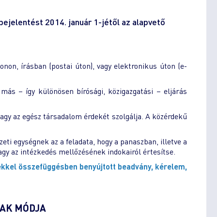
bejelentést 2014. január 1-jétől az alapvető
onon, írásban (postai úton), vagy elektronikus úton (e-
ás – így különösen bírósági, közigazgatási – eljárás
agy az egész társadalom érdekét szolgálja. A közérdekű
zeti egységnek az a feladata, hogy a panaszban, illetve a
agy az intézkedés mellőzésének indokairól értesítse.
ekkel összefüggésben benyújtott beadvány, kérelem,
AK MÓDJA