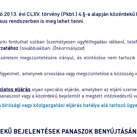
 2013. évi CLXV. törvény (Pkbt.) 4.§-a alapján közérdekű 
kus rendszerben is meg lehet tenni.
rki fordulhat szóban (személyesen ügyfélfogadási időben), telef
yzatához
(
továbbiakban: Önkormányzat
).
sérelem megszüntetésére irányul, és elintézése nem tartozik m
 figyelmet, amelynek orvoslása vagy megszüntetése a közösség v
latos eljárás
olyan speciális eljárás, amelyben az eljáró szerve
panaszost vagy a közérdekű bejelentőt a megtett intézkedésről v
bírósági vagy közigazgatási eljárás hatálya alá tartozó ügy
DEKŰ BEJELENTÉSEK PANASZOK BENYÚJTÁSÁN