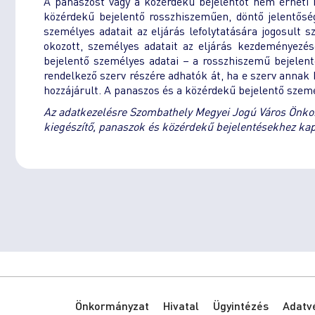
A panaszost vagy a közérdekű bejelentőt nem érheti h
közérdekű bejelentő rosszhiszeműen, döntő jelentősé
személyes adatait az eljárás lefolytatására jogosult 
okozott, személyes adatait az eljárás kezdeményezés
bejelentő személyes adatai – a rosszhiszemű bejelent
rendelkező szerv részére adhatók át, ha e szerv annak 
hozzájárult. A panaszos és a közérdekű bejelentő szem
Az adatkezelésre Szombathely Megyei Jogú Város Önkorm
kiegészítő, panaszok és közérdekű bejelentésekhez kapc
Önkormányzat
Hivatal
Ügyintézés
Adatv