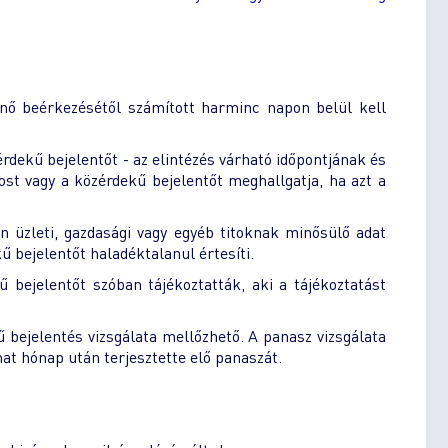
énő beérkezésétől számított harminc napon belül kell
érdekű bejelentőt - az elintézés várható időpontjának és
ost vagy a közérdekű bejelentőt meghallgatja, ha azt a
án üzleti, gazdasági vagy egyéb titoknak minősülő adat
ű bejelentőt haladéktalanul értesíti.
 bejelentőt szóban tájékoztatták, aki a tájékoztatást
 bejelentés vizsgálata mellőzhető. A panasz vizsgálata
at hónap után terjesztette elő panaszát.