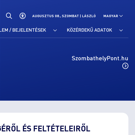
AUGUSZTUS 08., SZOMBAT |
LÁSZLÓ
MAGYAR
LEM / BEJELENTÉSEK
KÖZÉRDEKŰ ADATOK
SzombathelyPont.hu
ÉRŐL ÉS FELTÉTELEIRŐL