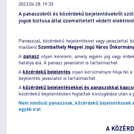
2023.06.28. 19:33
A panaszokról és közérdekű bejelentésekről szóló
jogok biztosa által üzemeltetett védett elektroni
Panasszal, közérdekű bejelentéssel vagy javaslattal bá
mailben)
Szombathely Megyei Jogú Város Önkormán
A
panasz
olyan kérelem, amely egyéni jog vagy érdek
hatálya alá. A panasz javaslatot is tartalmazhat.
A
közérdekű bejelentés
olyan körülményre hívja fel a
bejelentés javaslatot is tartalmazhat.
A
közérdekű bejelentésekkel és panaszokkal kapcso
közérdekű bejelentésben foglaltak kivizsgálása után a 
Nem minősül panasznak, közérdekű bejelentésnek a 
egyéb irat.
A KÖZÉR