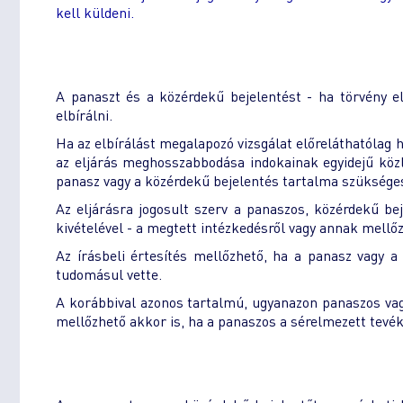
kell küldeni.
A panaszt és a közérdekű bejelentést - ha törvény e
elbírálni.
Ha az elbírálást megalapozó vizsgálat előreláthatólag h
az eljárás meghosszabbodása indokainak egyidejű közlé
panasz vagy a közérdekű bejelentés tartalma szükséges
Az eljárásra jogosult szerv a panaszos, közérdekű bej
kivételével - a megtett intézkedésről vagy annak mellőz
Az írásbeli értesítés mellőzhető, ha a panasz vagy a
tudomásul vette.
A korábbival azonos tartalmú, ugyanazon panaszos vagy
mellőzhető akkor is, ha a panaszos a sérelmezett tevé