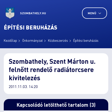
SZOMBATHELY.HU
MENÜ
ÉPÍTÉSI BERUHÁZÁS
Kezdőlap
Önkormányzat
Közbeszerzés
Építési beruházás
Szombathely, Szent Márton u.
felnőtt rendelő radiátorcsere
kivitelezés
2011.11.03. 14:20
Kapcsolódó letölthető tartalom (3)