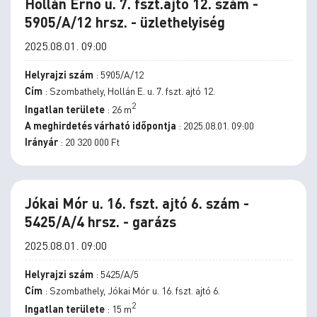
Hollán Ernő u. 7. fszt.ajtó 12. szám -
5905/A/12 hrsz. - üzlethelyiség
2025.08.01. 09:00
Helyrajzi szám
: 5905/A/12
Cím
: Szombathely, Hollán E. u. 7. fszt. ajtó 12.
2
Ingatlan területe
: 26 m
A meghirdetés várható időpontja
: 2025.08.01. 09:00
Irányár
: 20 320 000 Ft
Jókai Mór u. 16. fszt. ajtó 6. szám -
5425/A/4 hrsz. - garázs
2025.08.01. 09:00
Helyrajzi szám
: 5425/A/5
Cím
: Szombathely, Jókai Mór u. 16. fszt. ajtó 6.
2
Ingatlan területe
: 15 m