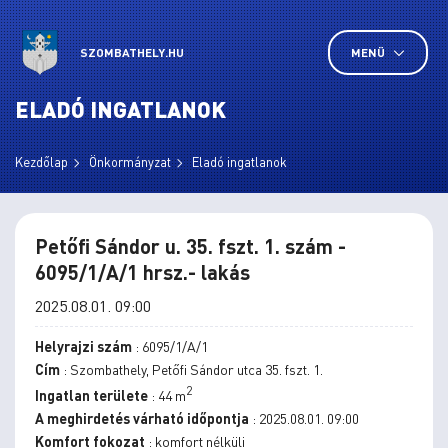
SZOMBATHELY.HU
MENÜ
ELADÓ INGATLANOK
Kezdőlap
Önkormányzat
Eladó ingatlanok
Petőfi Sándor u. 35. fszt. 1. szám -
6095/1/A/1 hrsz.- lakás
2025.08.01. 09:00
Helyrajzi szám
: 6095/1/A/1
Cím
: Szombathely, Petőfi Sándor utca 35. fszt. 1.
2
Ingatlan területe
: 44 m
A meghirdetés várható időpontja
: 2025.08.01. 09:00
Komfort fokozat
: komfort nélküli