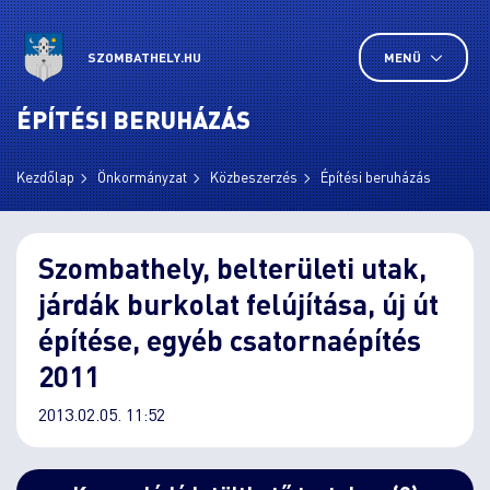
SZOMBATHELY.HU
MENÜ
ÉPÍTÉSI BERUHÁZÁS
Kezdőlap
Önkormányzat
Közbeszerzés
Építési beruházás
Szombathely, belterületi utak,
járdák burkolat felújítása, új út
építése, egyéb csatornaépítés
2011
2013.02.05. 11:52