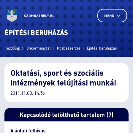
SZOMBATHELY.HU
MENÜ
ÉPÍTÉSI BERUHÁZÁS
Kezdőlap
Önkormányzat
Közbeszerzés
Építési beruházás
Oktatási, sport és szociális
intézmények felújítási munkái
2011.11.03. 14:56
Kapcsolódó letölthető tartalom (7)
Ajánlati felhívás