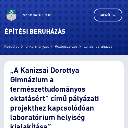
SZOMBATHELY.HU
MENÜ
ÉPÍTÉSI BERUHÁZÁS
Kezdőlap
Önkormányzat
Közbeszerzés
Építési beruházás
„A Kanizsai Dorottya
Gimnázium a
természettudományos
oktatásért” című pályázati
projekthez kapcsolódóan
laboratórium helyiség
kialakítása”