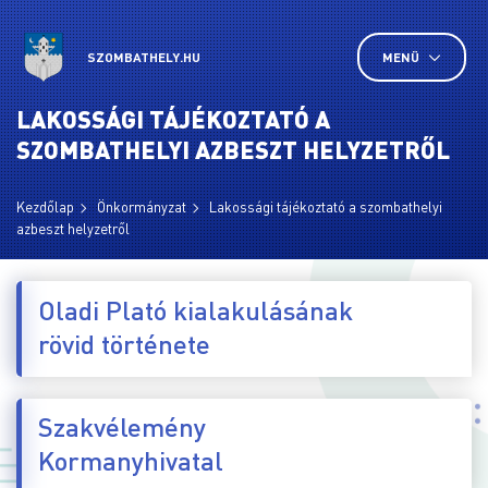
SZOMBATHELY.HU
MENÜ
LAKOSSÁGI TÁJÉKOZTATÓ A
SZOMBATHELYI AZBESZT HELYZETRŐL
Kezdőlap
Önkormányzat
Lakossági tájékoztató a szombathelyi
azbeszt helyzetről
Oladi Plató kialakulásának
rövid története
Szakvélemény
Kormanyhivatal