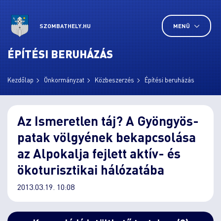
SZOMBATHELY.HU
MENÜ
ÉPÍTÉSI BERUHÁZÁS
Kezdőlap
Önkormányzat
Közbeszerzés
Építési beruházás
Az Ismeretlen táj? A Gyöngyös-
patak völgyének bekapcsolása
az Alpokalja fejlett aktív- és
ökoturisztikai hálózatába
2013.03.19. 10:08