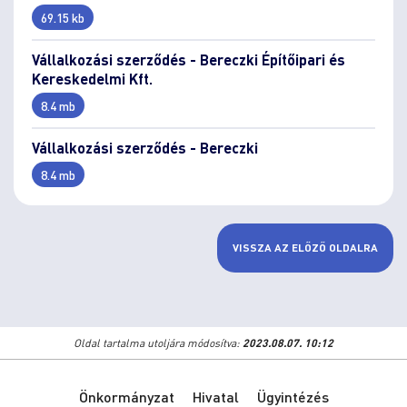
69.15 kb
Vállalkozási szerződés - Bereczki Építőipari és
Kereskedelmi Kft.
8.4 mb
Vállalkozási szerződés - Bereczki
8.4 mb
VISSZA AZ ELŐZŐ OLDALRA
Oldal tartalma utoljára módosítva:
2023.08.07. 10:12
Önkormányzat
Hivatal
Ügyintézés