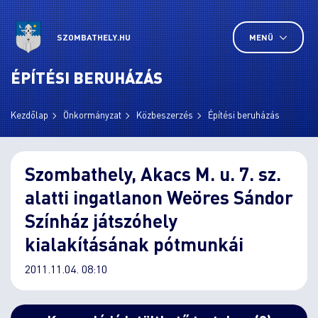
SZOMBATHELY.HU
MENÜ
ÉPÍTÉSI BERUHÁZÁS
Kezdőlap
Önkormányzat
Közbeszerzés
Építési beruházás
Szombathely, Akacs M. u. 7. sz.
alatti ingatlanon Weöres Sándor
Színház játszóhely
kialakításának pótmunkái
2011.11.04. 08:10