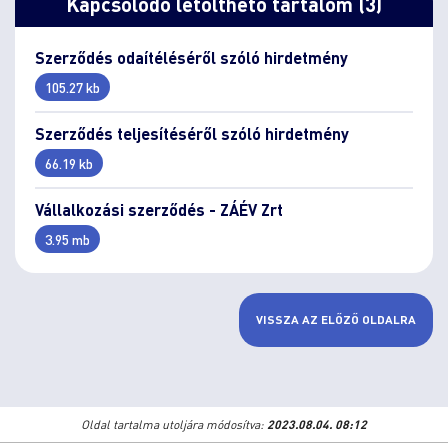
Kapcsolódó letölthető tartalom (3)
Szerződés odaítéléséről szóló hirdetmény
105.27 kb
Szerződés teljesítéséről szóló hirdetmény
66.19 kb
Vállalkozási szerződés - ZÁÉV Zrt
3.95 mb
VISSZA AZ ELŐZŐ OLDALRA
Oldal tartalma utoljára módosítva:
2023.08.04. 08:12