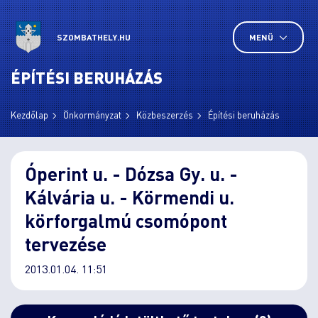
SZOMBATHELY.HU
MENÜ
ÉPÍTÉSI BERUHÁZÁS
Kezdőlap
Önkormányzat
Közbeszerzés
Építési beruházás
Óperint u. - Dózsa Gy. u. -
Kálvária u. - Körmendi u.
körforgalmú csomópont
tervezése
2013.01.04. 11:51