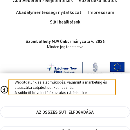
Adatvédelem / Bejelentések
Közérdekű adatok
Akadálymentességi nyilatkozat
Impresszum
Süti beállítások
Szombathely MJV Önkormányzata © 2026
Minden jog fenntartva
Weboldalunk az alapműködés, valamint a marketing és
statisztika céljából sütiket használ.
A sütikről bővebb tájékoztatás
itt
érhető el.
AZ ÖSSZES SÜTI ELFOGADÁSA