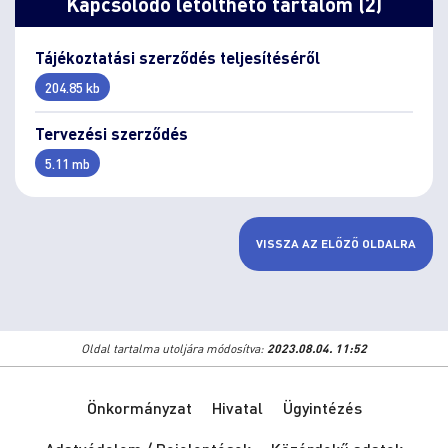
Kapcsolódó letölthető tartalom (2)
Tájékoztatási szerződés teljesítéséről
204.85 kb
Tervezési szerződés
5.11 mb
VISSZA AZ ELŐZŐ OLDALRA
Oldal tartalma utoljára módosítva:
2023.08.04. 11:52
Önkormányzat
Hivatal
Ügyintézés