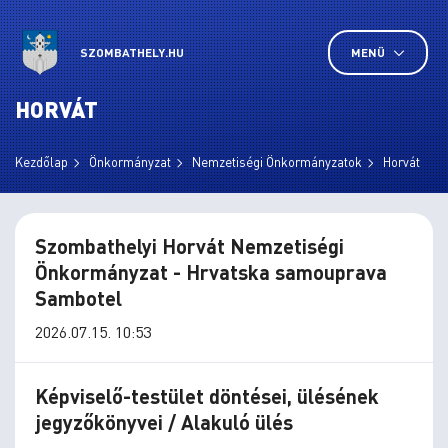
SZOMBATHELY.HU
MENÜ
HORVÁT
Kezdőlap
Önkormányzat
Nemzetiségi Önkormányzatok
Horvát
Szombathelyi Horvát Nemzetiségi
Önkormányzat - Hrvatska samouprava
Sambotel
2026.07.15. 10:53
Képviselő-testület döntései, ülésének
jegyzőkönyvei / Alakuló ülés