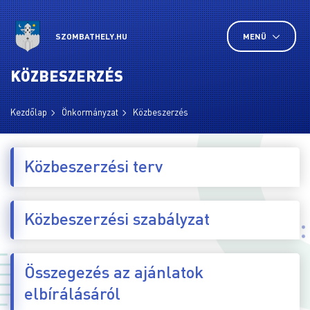
SZOMBATHELY.HU
MENÜ
KÖZBESZERZÉS
Kezdőlap
Önkormányzat
Közbeszerzés
Közbeszerzési terv
Közbeszerzési szabályzat
Összegezés az ajánlatok
elbírálásáról