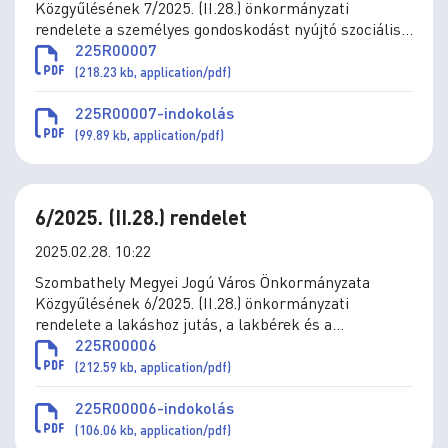
Közgyűlésének 7/2025. (II.28.) önkormányzati
rendelete a személyes gondoskodást nyújtó szociális
és gyermekjóléti ellátások térítési díjáról szóló
225R00007
11/1993. (IV.1.) önkormányzati rendelet módosításáról
(218.23 kb, application/pdf)
225R00007-indokolás
(99.89 kb, application/pdf)
6/2025. (II.28.) rendelet
2025.02.28. 10:22
Szombathely Megyei Jogú Város Önkormányzata
Közgyűlésének 6/2025. (II.28.) önkormányzati
rendelete a lakáshoz jutás, a lakbérek és a
lakbértámogatás, az önkormányzat által a
225R00006
lakásvásárláshoz és építéshez nyújtott támogatások
(212.59 kb, application/pdf)
szabályai megállapításáról szóló 36/2010. (XII.1.)
önkormányzati rendelet módosításáról
225R00006-indokolás
(106.06 kb, application/pdf)