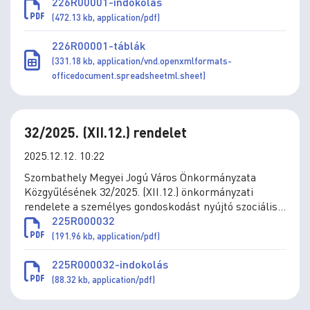
226R00001-indokolás
(472.13 kb, application/pdf)
226R00001-táblák
(331.18 kb, application/vnd.openxmlformats-
officedocument.spreadsheetml.sheet)
32/2025. (XII.12.) rendelet
2025.12.12. 10:22
Szombathely Megyei Jogú Város Önkormányzata
Közgyűlésének 32/2025. (XII.12.) önkormányzati
rendelete a személyes gondoskodást nyújtó szociális
és gyermekjóléti ellátások térítési díjáról szóló
225R000032
11/1993. (IV.1.) önkormányzati rendelet módosításáról
(191.96 kb, application/pdf)
225R000032-indokolás
(88.32 kb, application/pdf)