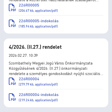
szóló 2/2011. (I.31.) önkormányzati rendelet
226R00005
módosításáról
(206.67 kb, application/pdf)
226R00005-indokolás
(185.94 kb, application/pdf)
4/2026. (II.27.) rendelet
2026.02.27. 10:39
Szombathely Megyei Jogú Város Önkormányzata
Közgyűlésének 4/2026. (II.27.) önkormányzati
rendelete a személyes gondoskodást nyújtó szociális
és gyermekjóléti ellátások térítési díjáról szóló
226R00004
11/1993. (IV.1.) önkormányzati rendelet módosításáról
(279.79 kb, application/pdf)
226R00004-indokolás
(219.24 kb, application/pdf)