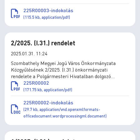
módosításáról
225R00003-indokolás
(115.5 kb, application/pdf)
2/2025. (I.31.) rendelet
2025.01.31. 11:24
Szombathely Megyei Jogú Város Önkormányzata
Közgyűlésének 2/2025. (I.31.) önkormányzati
rendelete a Polgármesteri Hivatalban dolgozó
köztisztviselők közszolgálati jogviszonyának egyes
225R00002
kérdéseiről szóló 2/2020. (II.5.) önkormányzati
(171.75 kb, application/pdf)
rendelet módosításáról
225R00002-indokolás
(29.7 kb, application/vnd.openxmlformats-
officedocument.wordprocessingml.document)