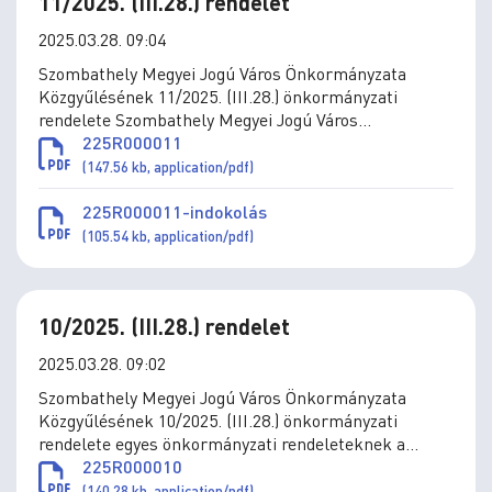
11/2025. (III.28.) rendelet
2025.03.28. 09:04
Szombathely Megyei Jogú Város Önkormányzata
Közgyűlésének 11/2025. (III.28.) önkormányzati
rendelete Szombathely Megyei Jogú Város
Önkormányzata vagyonáról szóló 40/2014. (XII.23.)
225R000011
önkormányzati rendelet módosításáról
(147.56 kb, application/pdf)
225R000011-indokolás
(105.54 kb, application/pdf)
10/2025. (III.28.) rendelet
2025.03.28. 09:02
Szombathely Megyei Jogú Város Önkormányzata
Közgyűlésének 10/2025. (III.28.) önkormányzati
rendelete egyes önkormányzati rendeleteknek a
Közterület-felügyelet átnevezésével összefüggő
225R000010
módosításáról
(140.28 kb, application/pdf)