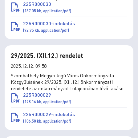
lakbértámogatás, az önkormányzat által a
225R000030
lakásvásárláshoz és építéshez nyújtott támogatások
(187.05 kb, application/pdf)
szabályai megállapításáról szóló 36/2010. (XII.1.)
önkormányzati rendelet módosításáról szóló 22/2025.
225R000030-indokolás
(IX. 30.) önkormányzati rendelet rendelkezésének
(92.95 kb, application/pdf)
hatályba nem lépéséről és a lakáshoz jutás, a
lakbérek és a lakbértámogatás, az önkormányzat
által a lakásvásárláshoz és
29/2025. (XII.12.) rendelet
2025.12.12. 09:58
Szombathely Megyei Jogú Város Önkormányzata
Közgyűlésének 29/2025. (XII.12.) önkormányzati
rendelete az önkormányzat tulajdonában lévő lakások
elidegenítésének szabályairól szóló 8/2025. (III.28.)
225R000029
önkormányzati rendelet módosításáról
(198.16 kb, application/pdf)
225R000029-indokolás
(106.58 kb, application/pdf)