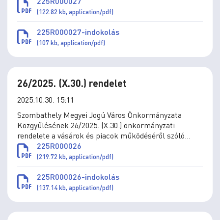
Önkormányzata vagyonáról szóló 40/2014. (XII. 23.)
225R000027
önkormányzati rendelet módosításáról
(122.82 kb, application/pdf)
225R000027-indokolás
(107 kb, application/pdf)
26/2025. (X.30.) rendelet
2025.10.30. 15:11
Szombathely Megyei Jogú Város Önkormányzata
Közgyűlésének 26/2025. (X.30.) önkormányzati
rendelete a vásárok és piacok működéséről szóló
34/1995. (X.26.) önkormányzati rendelet módosításáról
225R000026
(219.72 kb, application/pdf)
225R000026-indokolás
(137.14 kb, application/pdf)