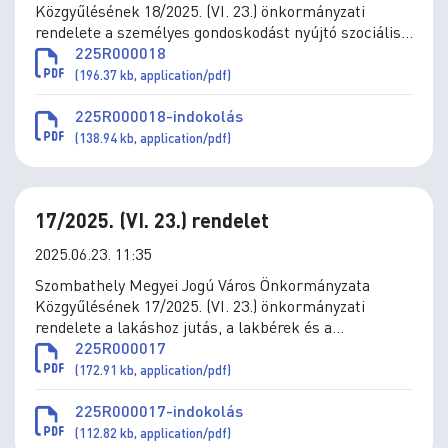
Közgyűlésének 18/2025. (VI. 23.) önkormányzati
rendelete a személyes gondoskodást nyújtó szociális
és gyermekjóléti ellátások térítési díjáról szóló
225R000018
11/1993. (IV.1.) önkormányzati rendelet módosításáról
(196.37 kb, application/pdf)
225R000018-indokolás
(138.94 kb, application/pdf)
17/2025. (VI. 23.) rendelet
2025.06.23. 11:35
Szombathely Megyei Jogú Város Önkormányzata
Közgyűlésének 17/2025. (VI. 23.) önkormányzati
rendelete a lakáshoz jutás, a lakbérek és a
lakbértámogatás, az önkormányzat által a
225R000017
lakásvásárláshoz és építéshez nyújtott támogatások
(172.91 kb, application/pdf)
szabályai megállapításáról szóló 36/2010. (XII.1.)
önkormányzati rendelet módosításáról
225R000017-indokolás
(112.82 kb, application/pdf)