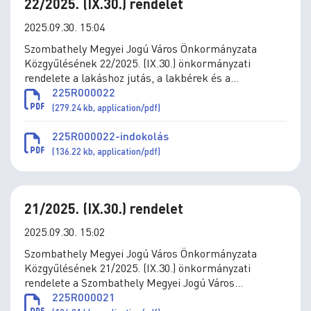
22/2025. (IX.30.) rendelet
2025.09.30. 15:04
Szombathely Megyei Jogú Város Önkormányzata
Közgyűlésének 22/2025. (IX.30.) önkormányzati
rendelete a lakáshoz jutás, a lakbérek és a
lakbértámogatás, az önkormányzat által a
225R000022
lakásvásárláshoz és építéshez nyújtott támogatások
(279.24 kb, application/pdf)
szabályai megállapításáról szóló 36/2010. (XII.1.)
önkormányzati rendelet módosításáról
225R000022-indokolás
(136.22 kb, application/pdf)
21/2025. (IX.30.) rendelet
2025.09.30. 15:02
Szombathely Megyei Jogú Város Önkormányzata
Közgyűlésének 21/2025. (IX.30.) önkormányzati
rendelete a Szombathely Megyei Jogú Város
Önkormányzata kizárólagos tulajdonában álló
225R000021