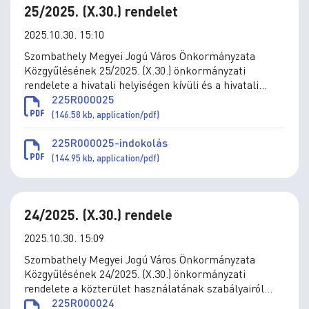
25/2025. (X.30.) rendelet
2025.10.30. 15:10
Szombathely Megyei Jogú Város Önkormányzata
Közgyűlésének 25/2025. (X.30.) önkormányzati
rendelete a hivatali helyiségen kívüli és a hivatali
munkaidőn kívüli anyakönyvi események
225R000025
engedélyezésének szabályairól és a
(146.58 kb, application/pdf)
többletszolgáltatások utáni díjakról szóló 9/2018.
(V.7.) önkormányzati rendelet módosításáról
225R000025-indokolás
(144.95 kb, application/pdf)
24/2025. (X.30.) rendele
2025.10.30. 15:09
Szombathely Megyei Jogú Város Önkormányzata
Közgyűlésének 24/2025. (X.30.) önkormányzati
rendelete a közterület használatának szabályairól
szóló 2/2011. (I.31.) önkormányzati rendelet
225R000024