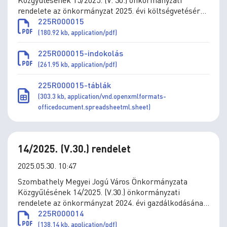
rendelete az önkormányzat 2025. évi költségvetéséről
szóló 4/2025. (II.28.) önkormányzati rendelet
225R000015
módosításáról
(180.92 kb, application/pdf)
225R000015-indokolás
(261.95 kb, application/pdf)
225R000015-táblák
(303.3 kb, application/vnd.openxmlformats-
officedocument.spreadsheetml.sheet)
14/2025. (V.30.) rendelet
2025.05.30. 10:47
Szombathely Megyei Jogú Város Önkormányzata
Közgyűlésének 14/2025. (V.30.) önkormányzati
rendelete az önkormányzat 2024. évi gazdálkodásának
végrehajtásáról
225R000014
(138.14 kb, application/pdf)