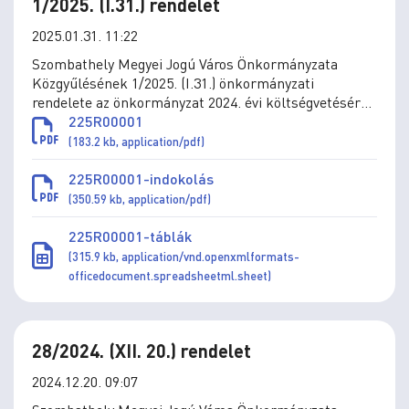
1/2025. (I.31.) rendelet
2025.01.31. 11:22
Szombathely Megyei Jogú Város Önkormányzata
Közgyűlésének 1/2025. (I.31.) önkormányzati
rendelete az önkormányzat 2024. évi költségvetéséről
szóló 8/2024. (III.5.) önkormányzati rendelet
225R00001
módosításáról
(183.2 kb, application/pdf)
225R00001-indokolás
(350.59 kb, application/pdf)
225R00001-táblák
(315.9 kb, application/vnd.openxmlformats-
officedocument.spreadsheetml.sheet)
28/2024. (XII. 20.) rendelet
2024.12.20. 09:07