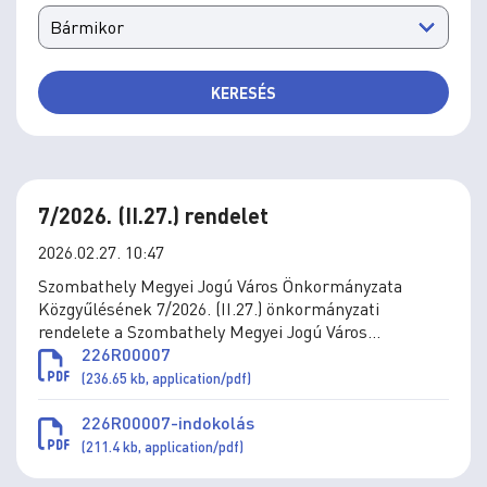
KERESÉS
7/2026. (II.27.) rendelet
2026.02.27. 10:47
Szombathely Megyei Jogú Város Önkormányzata
Közgyűlésének 7/2026. (II.27.) önkormányzati
rendelete a Szombathely Megyei Jogú Város
Önkormányzatának Szervezeti és Működési
226R00007
Szabályzatáról szóló 16/2024. (X.10.) önkormányzati
(236.65 kb, application/pdf)
rendelet módosításáról
226R00007-indokolás
(211.4 kb, application/pdf)