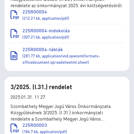
rendelete az önkormányzat 2025. évi költségvetéséről
225R00004
(212.21 kb, application/pdf)
225R00004-indokolás
(307.21 kb, application/pdf)
225R00004-táblák
(281.77 kb, application/vnd.openxmlformats-
officedocument.spreadsheetml.sheet)
3/2025. (I.31.) rendelet
2025.01.31. 11:27
Szombathely Megyei Jogú Város Önkormányzata
Közgyűlésének 3/2025. (I.31.) önkormányzati
rendelete a Szombathely Megyei Jogú Város
Önkormányzata által adományozható kitüntetésekről
225R00003
szóló 7/2016. (III.1.) önkormányzati rendelet
(186.7 kb, application/pdf)