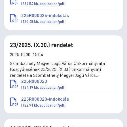
módosításáról
(234.54 kb, application/pdf)
225R000024-indokolás
(130.48 kb, application/pdf)
23/2025. (X.30.) rendelet
2025.10.30. 15:04
Szombathely Megyei Jogú Város Önkormányzata
Közgyűlésének 23/2025. (X.30.) önkormányzati
rendelete a Szombathely Megyei Jogú Város
Önkormányzata által adományozható kitüntetésekről
225R000023
szóló 7/2016. (III.1.) önkormányzati rendelet
(124.19 kb, application/pdf)
módosításáról
225R000023-indokolás
(122.91 kb, application/pdf)