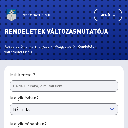
SZOMBATHELY.HU
MENÜ
RENDELETEK VÁLTOZÁSMUTATÓJA
Kezdőlap
Önkormányzat
Közgyűlés
Rendeletek
változásmutatója
Mit keresel?
Melyik évben?
Melyik hónapban?