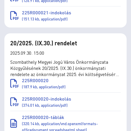
Szombathelyi Parkfenntartási Korlátolt Felelősségű
(126.91 kb, application/pdf)
Társaság megszüntetéséről és az önkormányzati
feladatellátásnak költségvetési szerv által történő
225R000021-indokolás
átvételéről
(151.13 kb, application/pdf)
20/2025. (IX.30.) rendelet
2025.09.30. 15:00
Szombathely Megyei Jogú Város Önkormányzata
Közgyűlésének 20/2025. (IX.30.) önkormányzati
rendelete az önkormányzat 2025. évi költségvetéséről
szóló 4/2025. (II.28.) önkormányzati rendelet
225R000020
módosításáról
(187.9 kb, application/pdf)
225R000020-indokolás
(374.01 kb, application/pdf)
225R000020-táblák
(320.14 kb, application/vnd.openxmlformats-
officedocument.spreadsheetml.sheet)