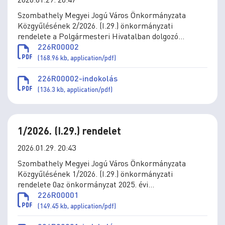
Szombathely Megyei Jogú Város Önkormányzata
Közgyűlésének 2/2026. (I.29.) önkormányzati
rendelete a Polgármesteri Hivatalban dolgozó
köztisztviselők közszolgálati jogviszonyának egyes
226R00002
kérdéseiről szóló 2/2020. (II.5.) önkormányzati
(168.96 kb, application/pdf)
rendelet módosításáról
226R00002-indokolás
(136.3 kb, application/pdf)
1/2026. (I.29.) rendelet
2026.01.29. 20:43
Szombathely Megyei Jogú Város Önkormányzata
Közgyűlésének 1/2026. (I.29.) önkormányzati
rendelete 0az önkormányzat 2025. évi
költségvetéséről szóló 4/2025. (II.28.) önkormányzati
226R00001
rendelet módosításáról
(149.45 kb, application/pdf)