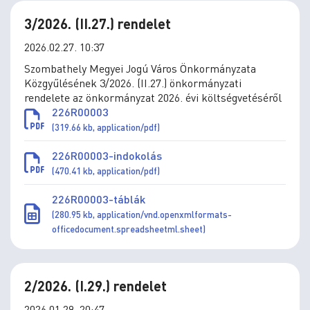
3/2026. (II.27.) rendelet
2026.02.27. 10:37
Szombathely Megyei Jogú Város Önkormányzata
Közgyűlésének 3/2026. (II.27.) önkormányzati
rendelete az önkormányzat 2026. évi költségvetéséről
226R00003
(319.66 kb, application/pdf)
226R00003-indokolás
(470.41 kb, application/pdf)
226R00003-táblák
(280.95 kb, application/vnd.openxmlformats-
officedocument.spreadsheetml.sheet)
2/2026. (I.29.) rendelet
2026.01.29. 20:47