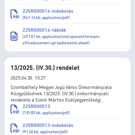
225R000014-indokolás
(561.14 kb, application/pdf)
225R000014-táblák
(471.81 kb, application/vnd.openxmlformats-
officedocument.spreadsheetml.sheet)
13/2025. (IV.30.) rendelet
2025.04.30. 15:27
Szombathely Megyei Jogú Város Önkormányzata
Közgyűlésének 13/2025. (IV.30.) önkormányzati
rendelete a Szent Márton Esélyegyenlőségi
Támogatási Program működtetéséről szóló 1/2018.
225R000013
(II.21.) önkormányzati rendelet módosításáról
(139.05 kb, application/pdf)
225R000013-indokolás
(91.26 kb, application/pdf)