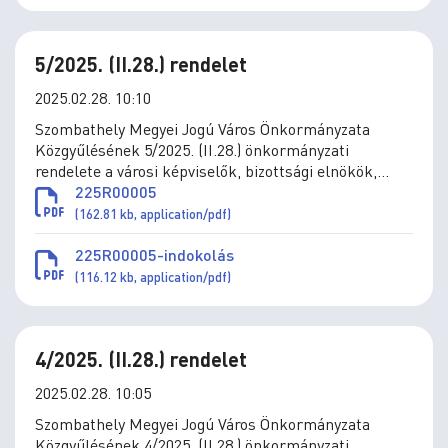
5/2025. (II.28.) rendelet
2025.02.28. 10:10
Szombathely Megyei Jogú Város Önkormányzata
Közgyűlésének 5/2025. (II.28.) önkormányzati
rendelete a városi képviselők, bizottsági elnökök,
tagok, valamint a tanácsnokok tiszteletdíjának,
225R00005
természetbeni juttatásainak megállapításáról szóló
(162.81 kb, application/pdf)
19/2019. (X. 31.) önkormányzati rendelet
módosításáról
225R00005-indokolás
(116.12 kb, application/pdf)
4/2025. (II.28.) rendelet
2025.02.28. 10:05
Szombathely Megyei Jogú Város Önkormányzata
Közgyűlésének 4/2025. (II.28.) önkormányzati