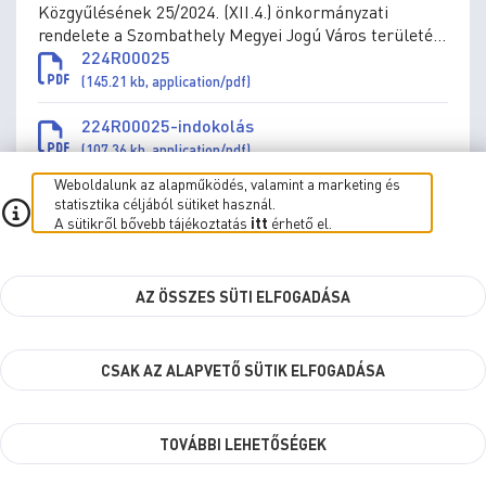
Közgyűlésének 25/2024. (XII.4.) önkormányzati
rendelete a Szombathely Megyei Jogú Város területén
végzett távhőszolgáltatásról szóló 8/2013. (III.6.)
224R00025
önkormányzati rendelet módosításáról
(145.21 kb, application/pdf)
224R00025-indokolás
(107.36 kb, application/pdf)
Weboldalunk az alapműködés, valamint a marketing és
statisztika céljából sütiket használ.
A sütikről bővebb tájékoztatás
itt
érhető el.
24/2024. (XII.4.) rendelet
2024.12.04. 15:41
AZ ÖSSZES SÜTI ELFOGADÁSA
Szombathely Megyei Jogú Város Önkormányzata
Közgyűlésének 24/2024. (XII.4.) önkormányzati
rendelete a kéményseprő-ipari közszolgáltatásról
CSAK AZ ALAPVETŐ SÜTIK ELFOGADÁSA
szóló 4/2013.(II.11.) önkormányzati rendelet hatályon
224R00024
kívül helyezéséről
(113.4 kb, application/pdf)
224R00024-indokolás
TOVÁBBI LEHETŐSÉGEK
(113 kb, application/pdf)