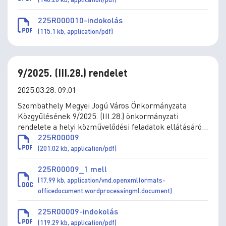
225R000010-indokolás
(115.1 kb, application/pdf)
9/2025. (III.28.) rendelet
2025.03.28. 09:01
Szombathely Megyei Jogú Város Önkormányzata
Közgyűlésének 9/2025. (III.28.) önkormányzati
rendelete a helyi közművelődési feladatok ellátásáról
szóló 5/2020. (III.5.) önkormányzati rendelet
225R00009
módosításáról
(201.02 kb, application/pdf)
225R00009_1 mell
(17.99 kb, application/vnd.openxmlformats-
officedocument.wordprocessingml.document)
225R00009-indokolás
(119.29 kb, application/pdf)