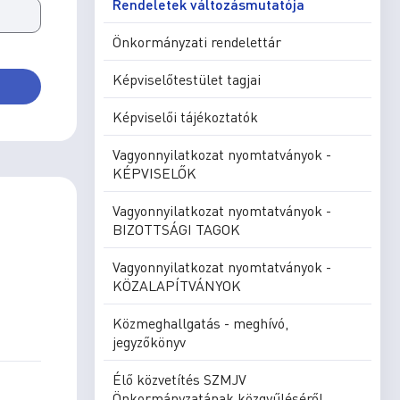
Rendeletek változásmutatója
Önkormányzati rendelettár
Képviselőtestület tagjai
Képviselői tájékoztatók
Vagyonnyilatkozat nyomtatványok -
KÉPVISELŐK
Vagyonnyilatkozat nyomtatványok -
BIZOTTSÁGI TAGOK
Vagyonnyilatkozat nyomtatványok -
KÖZALAPÍTVÁNYOK
Közmeghallgatás - meghívó,
jegyzőkönyv
Élő közvetítés SZMJV
Önkormányzatának közgyűléséről