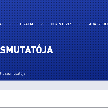
AT
HIVATAL
ÜGYINTÉZÉS
ADATVÉDE
ÁSMUTATÓJA
ltozásmutatója