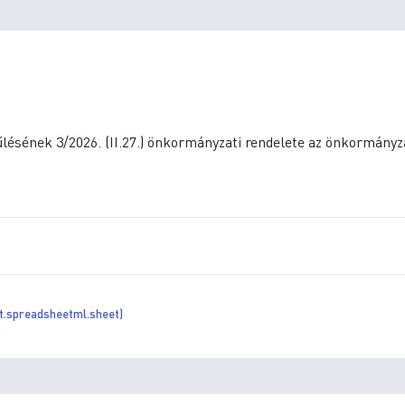
sének 3/2026. (II.27.) önkormányzati rendelete az önkormányz
nt.spreadsheetml.sheet)