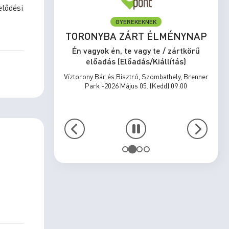
elődési
ELŐADÁS/KIÁLLÍTÁS
NYNAP
MEGÁLLNI TILOS,
NOSZTALGIÁZNI KÖTELEZŐ
ártkörű
ás)
Én vagyok én, te vagy te / zártkörű
előadás (Előadás/Kiállítás)
ly, Brenner
9:00
Víztorony Bár és Bisztró, Szombathely, Brenner
Park -2026 Május 31. (Vasárnap) 15:00