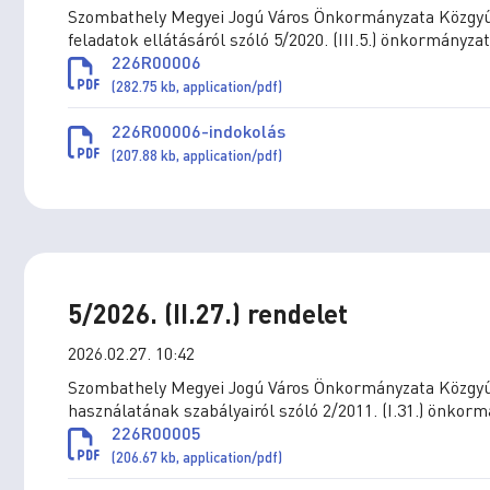
Szombathely Megyei Jogú Város Önkormányzata Közgyűlé
feladatok ellátásáról szóló 5/2020. (III.5.) önkormányza
ELŐADÁS/KIÁLLÍTÁS
ZEN
226R00006
ZEUMI PROGRAMOK – 2026.
MOVE - Szomb
(282.75 kb, application/pdf)
augusztus
Én vagyok én, 
előadás (E
226R00006-indokolás
n vagyok én, te vagy te / zártkörű
(207.88 kb, application/pdf)
előadás (Előadás/Kiállítás)
Szombathely, Fő tér -
-2026 Augusztu
ria Múzeum, Szombathely, Kisfaludy Sándor
tca 9. -2026 Augusztus 01. (Szombat) 17:00
5/2026. (II.27.) rendelet
2026.02.27. 10:42
Szombathely Megyei Jogú Város Önkormányzata Közgyűlé
használatának szabályairól szóló 2/2011. (I.31.) önkor
226R00005
(206.67 kb, application/pdf)