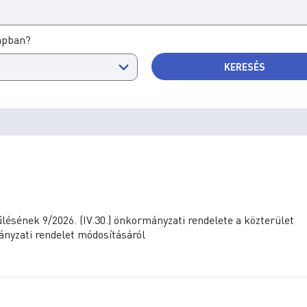
apban?
KERESÉS
sének 9/2026. (IV.30.) önkormányzati rendelete a közterület
mányzati rendelet módosításáról