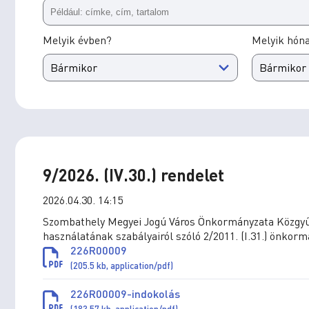
Melyik évben?
Melyik hón
9/2026. (IV.30.) rendelet
2026.04.30. 14:15
Szombathely Megyei Jogú Város Önkormányzata Közgyűlé
használatának szabályairól szóló 2/2011. (I.31.) önkor
226R00009
(205.5 kb, application/pdf)
226R00009-indokolás
(183.57 kb, application/pdf)