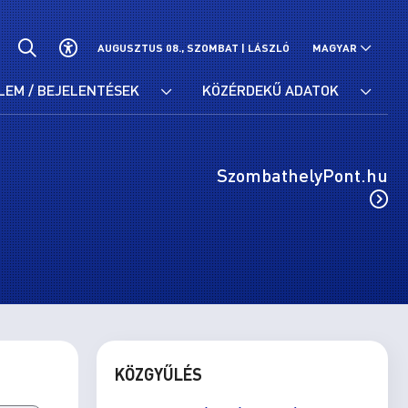
AUGUSZTUS 08., SZOMBAT |
LÁSZLÓ
MAGYAR
LEM / BEJELENTÉSEK
KÖZÉRDEKŰ ADATOK
SzombathelyPont.hu
KÖZGYŰLÉS