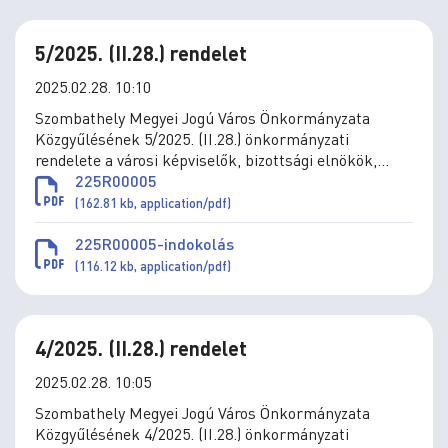
5/2025. (II.28.) rendelet
2025.02.28. 10:10
Szombathely Megyei Jogú Város Önkormányzata
Közgyűlésének 5/2025. (II.28.) önkormányzati
rendelete a városi képviselők, bizottsági elnökök,
tagok, valamint a tanácsnokok tiszteletdíjának,
225R00005
természetbeni juttatásainak megállapításáról szóló
(162.81 kb, application/pdf)
19/2019. (X. 31.) önkormányzati rendelet
módosításáról
225R00005-indokolás
(116.12 kb, application/pdf)
4/2025. (II.28.) rendelet
2025.02.28. 10:05
Szombathely Megyei Jogú Város Önkormányzata
Közgyűlésének 4/2025. (II.28.) önkormányzati