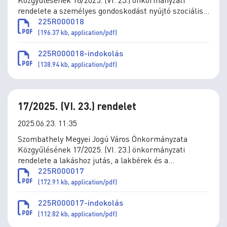
rendelete a személyes gondoskodást nyújtó szociális
és gyermekjóléti ellátások térítési díjáról szóló
225R000018
11/1993. (IV.1.) önkormányzati rendelet módosításáról
(196.37 kb, application/pdf)
225R000018-indokolás
(138.94 kb, application/pdf)
17/2025. (VI. 23.) rendelet
2025.06.23. 11:35
Szombathely Megyei Jogú Város Önkormányzata
Közgyűlésének 17/2025. (VI. 23.) önkormányzati
rendelete a lakáshoz jutás, a lakbérek és a
lakbértámogatás, az önkormányzat által a
225R000017
lakásvásárláshoz és építéshez nyújtott támogatások
(172.91 kb, application/pdf)
szabályai megállapításáról szóló 36/2010. (XII.1.)
önkormányzati rendelet módosításáról
225R000017-indokolás
(112.82 kb, application/pdf)