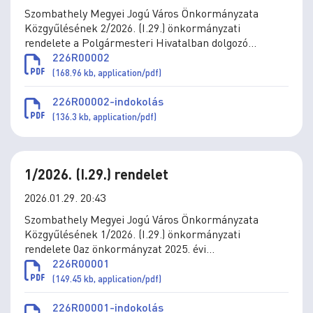
Szombathely Megyei Jogú Város Önkormányzata
Közgyűlésének 2/2026. (I.29.) önkormányzati
rendelete a Polgármesteri Hivatalban dolgozó
köztisztviselők közszolgálati jogviszonyának egyes
226R00002
kérdéseiről szóló 2/2020. (II.5.) önkormányzati
(168.96 kb, application/pdf)
rendelet módosításáról
226R00002-indokolás
(136.3 kb, application/pdf)
1/2026. (I.29.) rendelet
2026.01.29. 20:43
Szombathely Megyei Jogú Város Önkormányzata
Közgyűlésének 1/2026. (I.29.) önkormányzati
rendelete 0az önkormányzat 2025. évi
költségvetéséről szóló 4/2025. (II.28.) önkormányzati
226R00001
rendelet módosításáról
(149.45 kb, application/pdf)
226R00001-indokolás