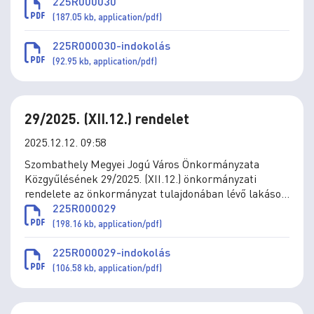
lakbértámogatás, az önkormányzat által a
225R000030
lakásvásárláshoz és építéshez nyújtott támogatások
(187.05 kb, application/pdf)
szabályai megállapításáról szóló 36/2010. (XII.1.)
önkormányzati rendelet módosításáról szóló 22/2025.
225R000030-indokolás
(IX. 30.) önkormányzati rendelet rendelkezésének
(92.95 kb, application/pdf)
hatályba nem lépéséről és a lakáshoz jutás, a
lakbérek és a lakbértámogatás, az önkormányzat
által a lakásvásárláshoz és
29/2025. (XII.12.) rendelet
2025.12.12. 09:58
Szombathely Megyei Jogú Város Önkormányzata
Közgyűlésének 29/2025. (XII.12.) önkormányzati
rendelete az önkormányzat tulajdonában lévő lakások
elidegenítésének szabályairól szóló 8/2025. (III.28.)
225R000029
önkormányzati rendelet módosításáról
(198.16 kb, application/pdf)
225R000029-indokolás
(106.58 kb, application/pdf)