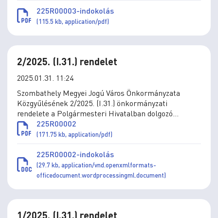
módosításáról
225R00003-indokolás
(115.5 kb, application/pdf)
2/2025. (I.31.) rendelet
2025.01.31. 11:24
Szombathely Megyei Jogú Város Önkormányzata
Közgyűlésének 2/2025. (I.31.) önkormányzati
rendelete a Polgármesteri Hivatalban dolgozó
köztisztviselők közszolgálati jogviszonyának egyes
225R00002
kérdéseiről szóló 2/2020. (II.5.) önkormányzati
(171.75 kb, application/pdf)
rendelet módosításáról
225R00002-indokolás
(29.7 kb, application/vnd.openxmlformats-
officedocument.wordprocessingml.document)
1/2025. (I.31.) rendelet