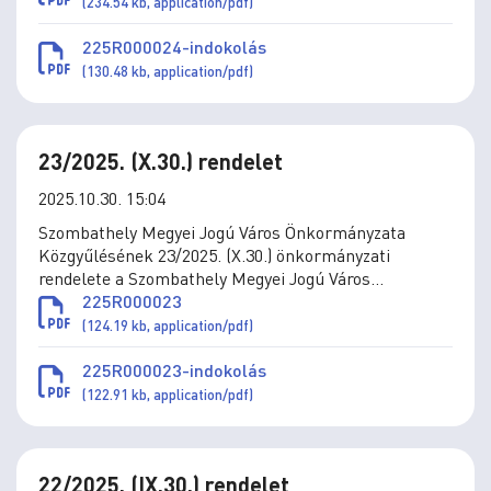
módosításáról
(234.54 kb, application/pdf)
225R000024-indokolás
(130.48 kb, application/pdf)
23/2025. (X.30.) rendelet
2025.10.30. 15:04
Szombathely Megyei Jogú Város Önkormányzata
Közgyűlésének 23/2025. (X.30.) önkormányzati
rendelete a Szombathely Megyei Jogú Város
Önkormányzata által adományozható kitüntetésekről
225R000023
szóló 7/2016. (III.1.) önkormányzati rendelet
(124.19 kb, application/pdf)
módosításáról
225R000023-indokolás
(122.91 kb, application/pdf)
22/2025. (IX.30.) rendelet