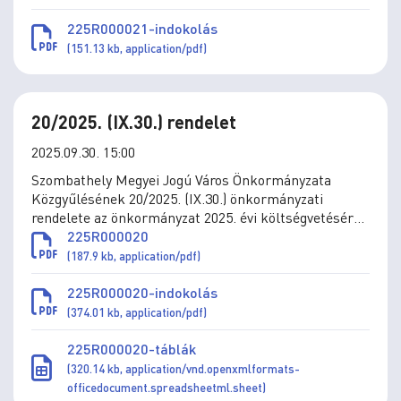
Társaság megszüntetéséről és az önkormányzati
feladatellátásnak költségvetési szerv által történő
225R000021-indokolás
átvételéről
(151.13 kb, application/pdf)
20/2025. (IX.30.) rendelet
2025.09.30. 15:00
Szombathely Megyei Jogú Város Önkormányzata
Közgyűlésének 20/2025. (IX.30.) önkormányzati
rendelete az önkormányzat 2025. évi költségvetéséről
szóló 4/2025. (II.28.) önkormányzati rendelet
225R000020
módosításáról
(187.9 kb, application/pdf)
225R000020-indokolás
(374.01 kb, application/pdf)
225R000020-táblák
(320.14 kb, application/vnd.openxmlformats-
officedocument.spreadsheetml.sheet)