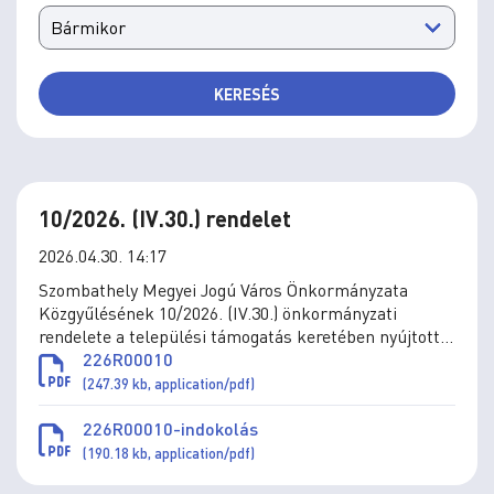
KERESÉS
10/2026. (IV.30.) rendelet
2026.04.30. 14:17
Szombathely Megyei Jogú Város Önkormányzata
Közgyűlésének 10/2026. (IV.30.) önkormányzati
rendelete a települési támogatás keretében nyújtott
ellátások és a szociális szolgáltatások helyi
226R00010
szabályzásáról szóló 8/2015. (II. 27.) önkormányzati
(247.39 kb, application/pdf)
rendelet módosításáról
226R00010-indokolás
(190.18 kb, application/pdf)