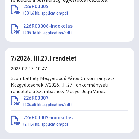
szabályairól szóló 25/2018. (XII. 19.) önkormányzati
226R00008
rendelet módosításáról
(331.6 kb, application/pdf)
226R00008-indokolás
(205.16 kb, application/pdf)
7/2026. (II.27.) rendelet
2026.02.27. 10:47
Szombathely Megyei Jogú Város Önkormányzata
Közgyűlésének 7/2026. (II.27.) önkormányzati
rendelete a Szombathely Megyei Jogú Város
Önkormányzatának Szervezeti és Működési
226R00007
Szabályzatáról szóló 16/2024. (X.10.) önkormányzati
(236.65 kb, application/pdf)
rendelet módosításáról
226R00007-indokolás
(211.4 kb, application/pdf)