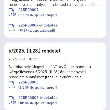
rendelete a személyes gondoskodást nyújtó szociális
és gyermekjóléti ellátások térítési díjáról szóló
225R00007
11/1993. (IV.1.) önkormányzati rendelet módosításáról
(218.23 kb, application/pdf)
225R00007-indokolás
(99.89 kb, application/pdf)
6/2025. (II.28.) rendelet
2025.02.28. 10:22
Szombathely Megyei Jogú Város Önkormányzata
Közgyűlésének 6/2025. (II.28.) önkormányzati
rendelete a lakáshoz jutás, a lakbérek és a
lakbértámogatás, az önkormányzat által a
225R00006
lakásvásárláshoz és építéshez nyújtott támogatások
(212.59 kb, application/pdf)
szabályai megállapításáról szóló 36/2010. (XII.1.)
önkormányzati rendelet módosításáról
225R00006-indokolás
(106.06 kb, application/pdf)