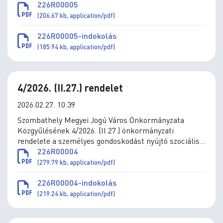
szóló 2/2011. (I.31.) önkormányzati rendelet
226R00005
módosításáról
(206.67 kb, application/pdf)
226R00005-indokolás
(185.94 kb, application/pdf)
4/2026. (II.27.) rendelet
2026.02.27. 10:39
Szombathely Megyei Jogú Város Önkormányzata
Közgyűlésének 4/2026. (II.27.) önkormányzati
rendelete a személyes gondoskodást nyújtó szociális
és gyermekjóléti ellátások térítési díjáról szóló
226R00004
11/1993. (IV.1.) önkormányzati rendelet módosításáról
(279.79 kb, application/pdf)
226R00004-indokolás
(219.24 kb, application/pdf)