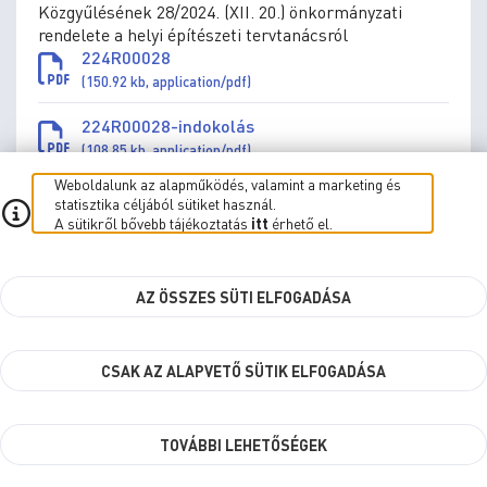
Közgyűlésének 28/2024. (XII. 20.) önkormányzati
rendelete a helyi építészeti tervtanácsról
224R00028
(150.92 kb, application/pdf)
224R00028-indokolás
(108.85 kb, application/pdf)
Weboldalunk az alapműködés, valamint a marketing és
statisztika céljából sütiket használ.
A sütikről bővebb tájékoztatás
itt
érhető el.
27/2024. (XII. 20.) rendelet
2024.12.20. 09:06
AZ ÖSSZES SÜTI ELFOGADÁSA
Szombathely Megyei Jogú Város Önkormányzata
Közgyűlésének 27/2024. (XII. 20.) önkormányzati
rendelete az önkormányzat 2025. évi átmeneti
CSAK AZ ALAPVETŐ SÜTIK ELFOGADÁSA
gazdálkodásáról
224R00027
(179.99 kb, application/pdf)
224R00027-indokolás
TOVÁBBI LEHETŐSÉGEK
(81.83 kb, application/pdf)