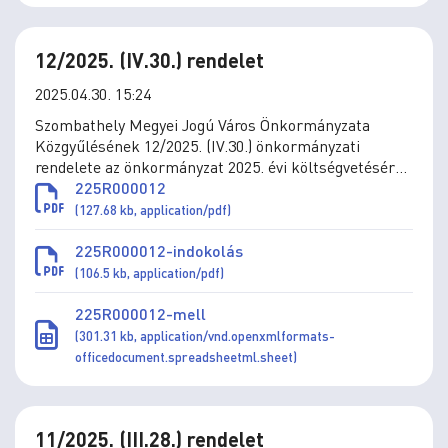
12/2025. (IV.30.) rendelet
2025.04.30. 15:24
Szombathely Megyei Jogú Város Önkormányzata
Közgyűlésének 12/2025. (IV.30.) önkormányzati
rendelete az önkormányzat 2025. évi költségvetéséről
szóló 4/2025. (II.28.) önkormányzati rendelet
225R000012
módosításáról
(127.68 kb, application/pdf)
225R000012-indokolás
(106.5 kb, application/pdf)
225R000012-mell
(301.31 kb, application/vnd.openxmlformats-
officedocument.spreadsheetml.sheet)
11/2025. (III.28.) rendelet