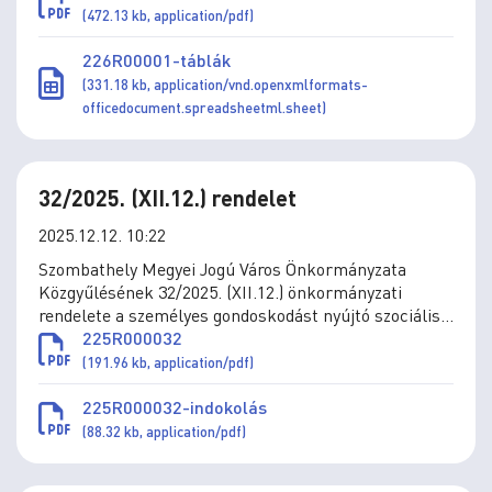
(472.13 kb, application/pdf)
226R00001-táblák
(331.18 kb, application/vnd.openxmlformats-
officedocument.spreadsheetml.sheet)
32/2025. (XII.12.) rendelet
2025.12.12. 10:22
Szombathely Megyei Jogú Város Önkormányzata
Közgyűlésének 32/2025. (XII.12.) önkormányzati
rendelete a személyes gondoskodást nyújtó szociális
és gyermekjóléti ellátások térítési díjáról szóló
225R000032
11/1993. (IV.1.) önkormányzati rendelet módosításáról
(191.96 kb, application/pdf)
225R000032-indokolás
(88.32 kb, application/pdf)