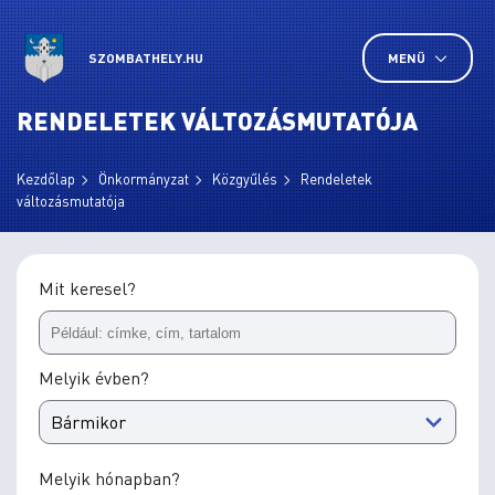
SZOMBATHELY.HU
MENÜ
RENDELETEK VÁLTOZÁSMUTATÓJA
Kezdőlap
Önkormányzat
Közgyűlés
Rendeletek
változásmutatója
Mit keresel?
Melyik évben?
Melyik hónapban?