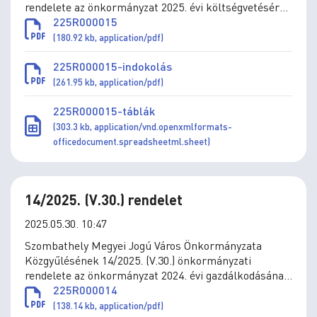
rendelete az önkormányzat 2025. évi költségvetéséről
szóló 4/2025. (II.28.) önkormányzati rendelet
225R000015
módosításáról
(180.92 kb, application/pdf)
225R000015-indokolás
(261.95 kb, application/pdf)
225R000015-táblák
(303.3 kb, application/vnd.openxmlformats-
officedocument.spreadsheetml.sheet)
14/2025. (V.30.) rendelet
2025.05.30. 10:47
Szombathely Megyei Jogú Város Önkormányzata
Közgyűlésének 14/2025. (V.30.) önkormányzati
rendelete az önkormányzat 2024. évi gazdálkodásának
végrehajtásáról
225R000014
(138.14 kb, application/pdf)