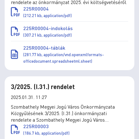
rendelete az önkormányzat 2025. évi költségvetéséről
225R00004
(212.21 kb, application/pdf)
225R00004-indokolás
(307.21 kb, application/pdf)
225R00004-táblák
(281.77 kb, application/vnd.openxmlformats-
officedocument.spreadsheetml.sheet)
3/2025. (I.31.) rendelet
2025.01.31. 11:27
Szombathely Megyei Jogú Város Önkormányzata
Közgyűlésének 3/2025. (I.31.) önkormányzati
rendelete a Szombathely Megyei Jogú Város
Önkormányzata által adományozható kitüntetésekről
225R00003
szóló 7/2016. (III.1.) önkormányzati rendelet
(186.7 kb, application/pdf)