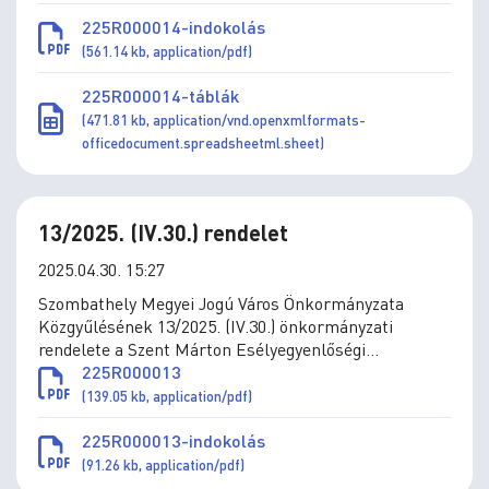
225R000014-indokolás
(561.14 kb, application/pdf)
225R000014-táblák
(471.81 kb, application/vnd.openxmlformats-
officedocument.spreadsheetml.sheet)
13/2025. (IV.30.) rendelet
2025.04.30. 15:27
Szombathely Megyei Jogú Város Önkormányzata
Közgyűlésének 13/2025. (IV.30.) önkormányzati
rendelete a Szent Márton Esélyegyenlőségi
Támogatási Program működtetéséről szóló 1/2018.
225R000013
(II.21.) önkormányzati rendelet módosításáról
(139.05 kb, application/pdf)
225R000013-indokolás
(91.26 kb, application/pdf)