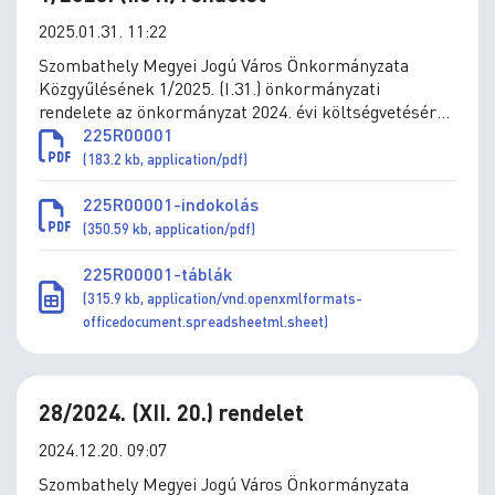
2025.01.31. 11:22
Szombathely Megyei Jogú Város Önkormányzata
Közgyűlésének 1/2025. (I.31.) önkormányzati
rendelete az önkormányzat 2024. évi költségvetéséről
szóló 8/2024. (III.5.) önkormányzati rendelet
225R00001
módosításáról
(183.2 kb, application/pdf)
225R00001-indokolás
(350.59 kb, application/pdf)
225R00001-táblák
(315.9 kb, application/vnd.openxmlformats-
officedocument.spreadsheetml.sheet)
28/2024. (XII. 20.) rendelet
2024.12.20. 09:07
Szombathely Megyei Jogú Város Önkormányzata