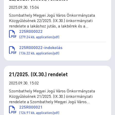
2025.09.30. 15:04
Szombathely Megyei Jogú Város Önkormányzata
Közgyűlésének 22/2025. (IX.30.) önkormányzati
rendelete a lakáshoz jutás, a lakbérek és a
lakbértámogatás, az önkormányzat által a
225R000022
lakásvásárláshoz és építéshez nyújtott támogatások
(279.24 kb, application/pdf)
szabályai megállapításáról szóló 36/2010. (XII.1.)
önkormányzati rendelet módosításáról
225R000022-indokolás
(136.22 kb, application/pdf)
21/2025. (IX.30.) rendelet
2025.09.30. 15:02
Szombathely Megyei Jogú Város Önkormányzata
Közgyűlésének 21/2025. (IX.30.) önkormányzati
rendelete a Szombathely Megyei Jogú Város
Önkormányzata kizárólagos tulajdonában álló
225R000021
Szombathelyi Parkfenntartási Korlátolt Felelősségű
(126.91 kb, application/pdf)