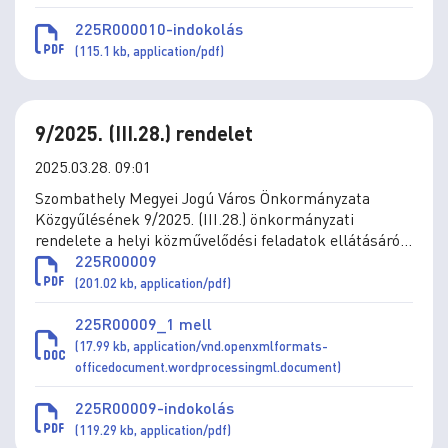
225R000010-indokolás
(115.1 kb, application/pdf)
9/2025. (III.28.) rendelet
2025.03.28. 09:01
Szombathely Megyei Jogú Város Önkormányzata
Közgyűlésének 9/2025. (III.28.) önkormányzati
rendelete a helyi közművelődési feladatok ellátásáról
szóló 5/2020. (III.5.) önkormányzati rendelet
225R00009
módosításáról
(201.02 kb, application/pdf)
225R00009_1 mell
(17.99 kb, application/vnd.openxmlformats-
officedocument.wordprocessingml.document)
225R00009-indokolás
(119.29 kb, application/pdf)