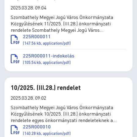
2025.03.28. 09:04
Szombathely Megyei Jogú Város Önkormányzata
Közgyűlésének 11/2025. (III.28.) önkormányzati
rendelete Szombathely Megyei Jogú Város
Önkormányzata vagyonáról szóló 40/2014. (XII.23.)
225R000011
önkormányzati rendelet módosításáról
(147.56 kb, application/pdf)
225R000011-indokolás
(105.54 kb, application/pdf)
10/2025. (III.28.) rendelet
2025.03.28. 09:02
Szombathely Megyei Jogú Város Önkormányzata
Közgyűlésének 10/2025. (III.28.) önkormányzati
rendelete egyes önkormányzati rendeleteknek a
Közterület-felügyelet átnevezésével összefüggő
225R000010
módosításáról
(140.28 kb, application/pdf)