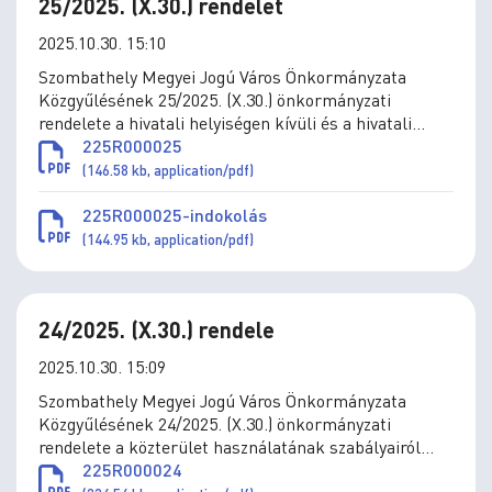
25/2025. (X.30.) rendelet
2025.10.30. 15:10
Szombathely Megyei Jogú Város Önkormányzata
Közgyűlésének 25/2025. (X.30.) önkormányzati
rendelete a hivatali helyiségen kívüli és a hivatali
munkaidőn kívüli anyakönyvi események
225R000025
engedélyezésének szabályairól és a
(146.58 kb, application/pdf)
többletszolgáltatások utáni díjakról szóló 9/2018.
(V.7.) önkormányzati rendelet módosításáról
225R000025-indokolás
(144.95 kb, application/pdf)
24/2025. (X.30.) rendele
2025.10.30. 15:09
Szombathely Megyei Jogú Város Önkormányzata
Közgyűlésének 24/2025. (X.30.) önkormányzati
rendelete a közterület használatának szabályairól
szóló 2/2011. (I.31.) önkormányzati rendelet
225R000024