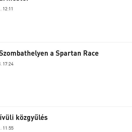
. 12:11
 Szombathelyen a Spartan Race
. 17:24
vüli közgyűlés
. 11:55