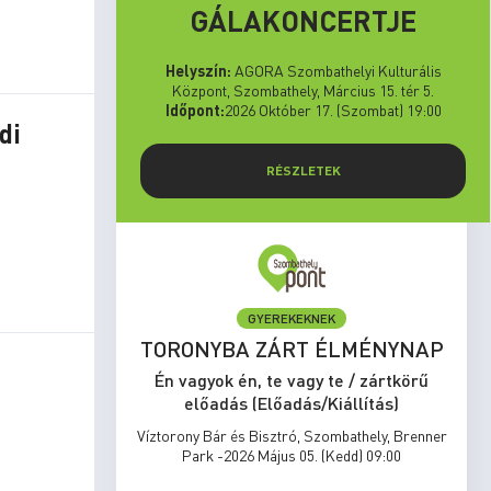
GÁLAKONCERTJE
Helyszín:
AGORA Szombathelyi Kulturális
Központ, Szombathely, Március 15. tér 5.
Időpont:
2026 Október 17. (Szombat) 19:00
di
RÉSZLETEK
GYEREKEKNEK
set Run
TORONYBA ZÁRT ÉLMÉNYNAP
rtkörű
Én vagyok én, te vagy te / zártkörű
s)
előadás (Előadás/Kiállítás)
zombathely,
Víztorony Bár és Bisztró, Szombathely, Brenner
17:00
Park -2026 Május 05. (Kedd) 09:00