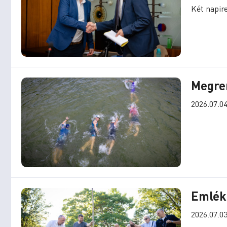
Két napire
Megren
2026.07.04
Emlékf
2026.07.03