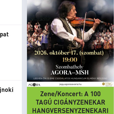
pat
jnoki
Zene/Koncert: A 100
TAGÚ CIGÁNYZENEKAR
HANGVERSENYZENEKARI