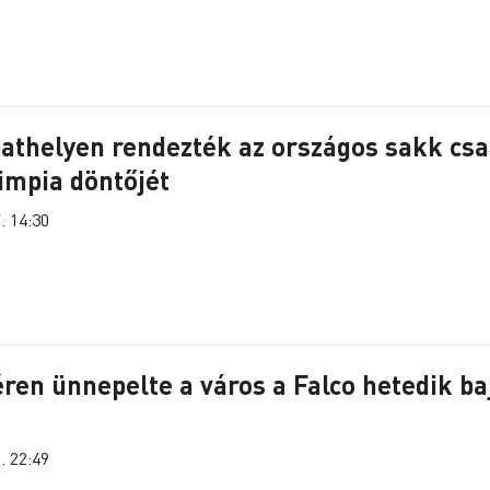
thelyen rendezték az országos sakk csa
impia döntőjét
. 14:30
éren ünnepelte a város a Falco hetedik ba
. 22:49