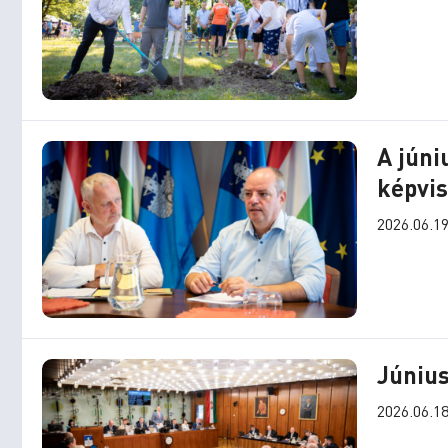
A júni
képvi
2026.06.19
Június
2026.06.18