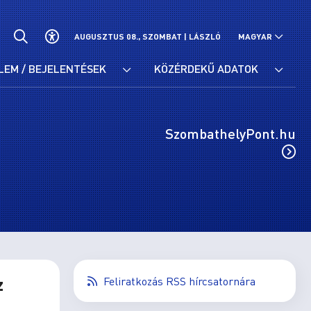
AUGUSZTUS 08., SZOMBAT |
LÁSZLÓ
MAGYAR
LEM / BEJELENTÉSEK
KÖZÉRDEKŰ ADATOK
SzombathelyPont.hu
z
Feliratkozás RSS hírcsatornára