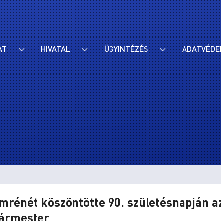
AT
HIVATAL
ÜGYINTÉZÉS
ADATVÉDE
mrénét köszöntötte 90. születésnapján a
gármester