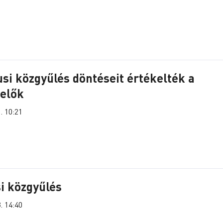
usi közgyűlés döntéseit értékelték a
selők
. 10:21
i közgyűlés
. 14:40