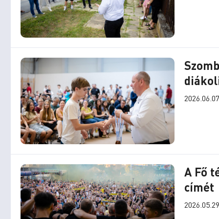
Szomba
diákol
2026.06.07
A Fő t
címét
2026.05.29