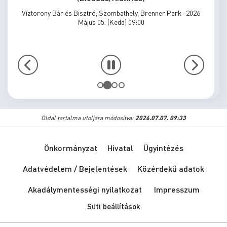
Én vagyok én, te vagy te / zártkörű előadás
(Előadás/Kiállítás)
Víztorony Bár és Bisztró, Szombathely, Brenner Park -2026
Május 31. (Vasárnap) 15:00
Oldal tartalma utoljára módosítva:
2026.07.07. 09:33
Önkormányzat
Hivatal
Ügyintézés
Adatvédelem / Bejelentések
Közérdekű adatok
Akadálymentességi nyilatkozat
Impresszum
Süti beállítások