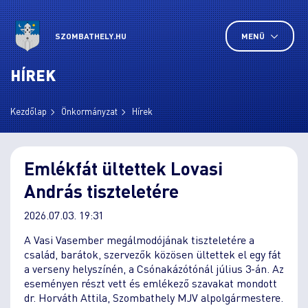
SZOMBATHELY.HU
MENÜ
HÍREK
Kezdőlap
Önkormányzat
Hírek
Emlékfát ültettek Lovasi
András tiszteletére
2026.07.03. 19:31
A Vasi Vasember megálmodójának tiszteletére a
család, barátok, szervezők közösen ültettek el egy fát
a verseny helyszínén, a Csónakázótónál július 3-án. Az
eseményen részt vett és emlékező szavakat mondott
dr. Horváth Attila, Szombathely MJV alpolgármestere.