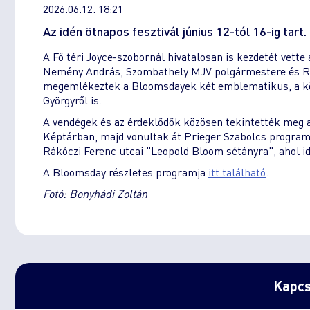
2026.06.12. 18:21
Az idén ötnapos fesztivál június 12-tól 16-ig tart.
A Fő téri Joyce-szobornál hivatalosan is kezdetét vett
Nemény András, Szombathely MJV polgármestere és Ra
megemlékeztek a Bloomsdayek két emblematikus, a köze
Györgyről is.
A vendégek és az érdeklődők közösen tekintették meg 
Képtárban, majd vonultak át Prieger Szabolcs program
Rákóczi Ferenc utcai "Leopold Bloom sétányra", ahol id
A Bloomsday részletes programja
itt található
.
Fotó: Bonyhádi Zoltán
Kapcs