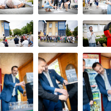
S/KIÁLLÍTÁS
ZENE/KONCERT
GRAMOK – 2026.
MOVE - Szombathely Sun
usztus
Én vagyok én, te vagy te / zá
előadás (Előadás/Kiállítá
e vagy te / zártkörű
őadás/Kiállítás)
Szombathely, Fő tér - Rendezvénytér, S
-2026 Augusztus 29. (Szombat) 
bathely, Kisfaludy Sándor
ztus 01. (Szombat) 17:00