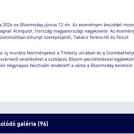
e a 2026-os Bloomsday június 12-én. Az eseményen beszédet mond
gnar Almquist, Írország magyarországi nagykövete. Az esemén
lmúltban elhunyt szereplőjéről, Takács Ferencről és Feiszt
az új murális festményeket a Thököly utcában és a Szombathely
szervező vezetésével a szokásos Bloom-pecsételéssel egybeköt
én négynapos fesztivált rendezett a város a Bloomsday keretein 
olódó galéria (96)