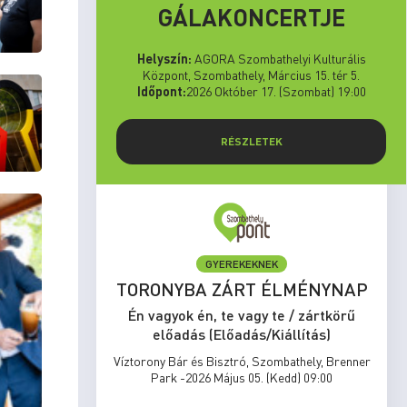
GÁLAKONCERTJE
Helyszín:
AGORA Szombathelyi Kulturális
Központ, Szombathely, Március 15. tér 5.
Időpont:
2026 Október 17. (Szombat) 19:00
RÉSZLETEK
GYEREKEKNEK
set Run
TORONYBA ZÁRT ÉLMÉNYNAP
rtkörű
Én vagyok én, te vagy te / zártkörű
s)
előadás (Előadás/Kiállítás)
zombathely,
Víztorony Bár és Bisztró, Szombathely, Brenner
17:00
Park -2026 Május 05. (Kedd) 09:00