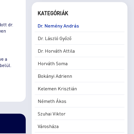
KATEGÓRIÁK
ott dr.
Dr. Nemény András
yen
Dr. László Győző
Dr. Horváth Attila
i
ve a
Horváth Soma
belül.
Bokányi Adrienn
Kelemen Krisztián
Németh Ákos
Szuhai Viktor
Városháza