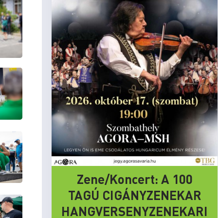
Zene/Koncert: A 100
TAGÚ CIGÁNYZENEKAR
HANGVERSENYZENEKARI