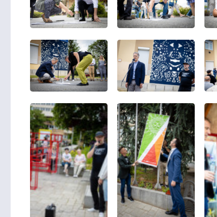
ELŐADÁS/KIÁLLÍTÁS
ELŐADÁ
MEGÁLLNI TILOS,
MÚZEUMI PRO
OSZTALGIÁZNI KÖTELEZŐ
aug
n vagyok én, te vagy te / zártkörű
Én vagyok én, t
előadás (Előadás/Kiállítás)
előadás (El
orony Bár és Bisztró, Szombathely, Brenner
Savaria Múzeum, Szom
Park -2026 Május 31. (Vasárnap) 15:00
utca 9. -2026 Augus