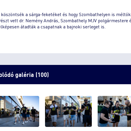
y köszöntsék a sárga-feketéket és hogy Szombathelyen is méltó
észt vett dr. Nemény András, Szombathely MJV polgármestere é
jelképesen átadták a csapatnak a bajnoki serleget is.
lódó galéria (100)