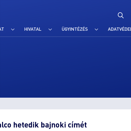
AT
HIVATAL
ÜGYINTÉZÉS
ADATVÉDE
alco hetedik bajnoki címét