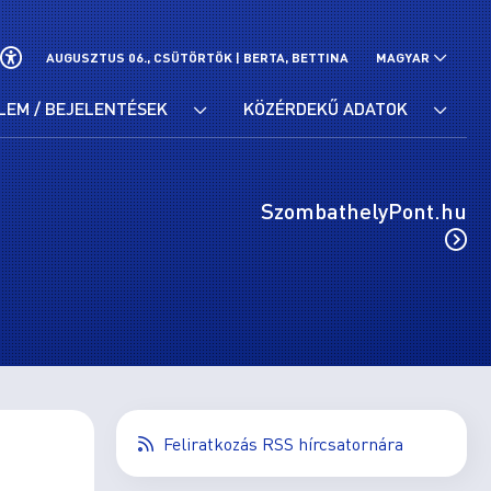
AUGUSZTUS 06., CSÜTÖRTÖK |
BERTA, BETTINA
MAGYAR
LEM / BEJELENTÉSEK
KÖZÉRDEKŰ ADATOK
SzombathelyPont.hu
Feliratkozás RSS hírcsatornára