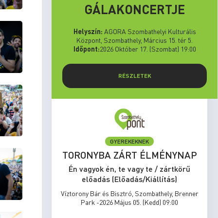
GÁLAKONCERTJE
Helyszín:
AGORA Szombathelyi Kulturális
Központ, Szombathely, Március 15. tér 5.
Időpont:
2026 Október 17. (Szombat) 19:00
RÉSZLETEK
GYEREKEKNEK
set Run
TORONYBA ZÁRT ÉLMÉNYNAP
rtkörű
Én vagyok én, te vagy te / zártkörű
s)
előadás (Előadás/Kiállítás)
zombathely,
Víztorony Bár és Bisztró, Szombathely, Brenner
17:00
Park -2026 Május 05. (Kedd) 09:00