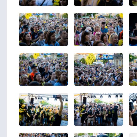
ELŐADÁS/KIÁLLÍTÁS
ELŐADÁ
MEGÁLLNI TILOS,
MÚZEUMI PRO
OSZTALGIÁZNI KÖTELEZŐ
aug
n vagyok én, te vagy te / zártkörű
Én vagyok én, t
előadás (Előadás/Kiállítás)
előadás (El
orony Bár és Bisztró, Szombathely, Brenner
Savaria Múzeum, Szom
Park -2026 Május 31. (Vasárnap) 15:00
utca 9. -2026 Augus