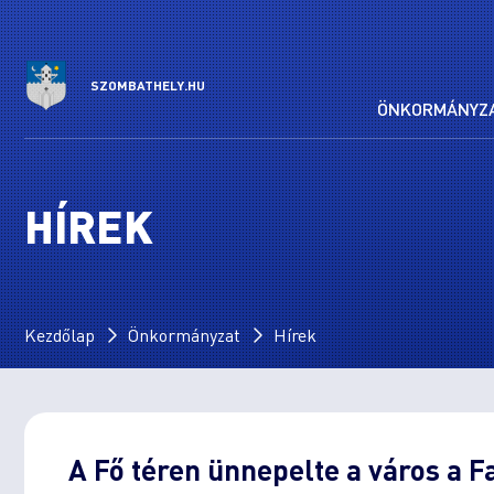
SZOMBATHELY.HU
ÖNKORMÁNYZ
HÍREK
Kezdőlap
Önkormányzat
Hírek
A Fő téren ünnepelte a város a F