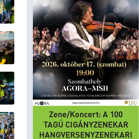
Zene/Koncert: A 100
TAGÚ CIGÁNYZENEKAR
HANGVERSENYZENEKARI