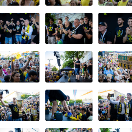
S/KIÁLLÍTÁS
ZENE/KONCERT
GRAMOK – 2026.
MOVE - Szombathely Sun
usztus
Én vagyok én, te vagy te / zá
előadás (Előadás/Kiállítá
e vagy te / zártkörű
őadás/Kiállítás)
Szombathely, Fő tér - Rendezvénytér, S
-2026 Augusztus 29. (Szombat) 
bathely, Kisfaludy Sándor
ztus 01. (Szombat) 17:00