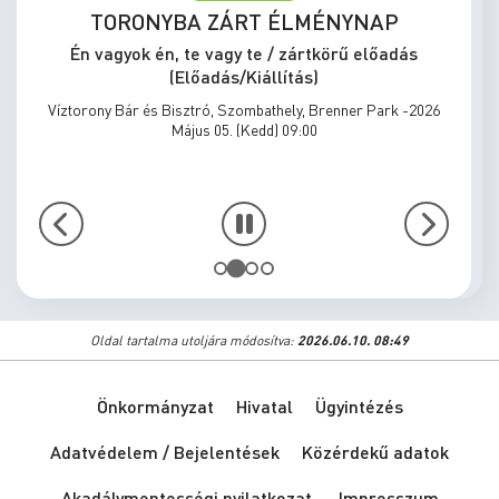
TORONYBA ZÁRT ÉLMÉNYNAP
Én vagyok én, te vagy te / zártkörű előadás
(Előadás/Kiállítás)
Víztorony Bár és Bisztró, Szombathely, Brenner Park -2026
Május 05. (Kedd) 09:00
Oldal tartalma utoljára módosítva:
2026.06.10. 08:49
Önkormányzat
Hivatal
Ügyintézés
Adatvédelem / Bejelentések
Közérdekű adatok
Akadálymentességi nyilatkozat
Impresszum