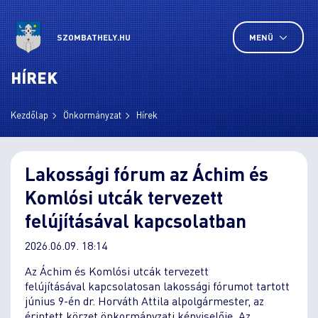
SZOMBATHELY.HU
MENÜ
HÍREK
Kezdőlap
Önkormányzat
Hírek
Lakossági fórum az Áchim és
Komlósi utcák tervezett
felújításával kapcsolatban
2026.06.09. 18:14
Az Áchim és Komlósi utcák tervezett
felújításával kapcsolatosan lakossági fórumot tartott
június 9-én dr. Horváth Attila alpolgármester, az
érintett körzet önkormányzati képviselője. Az