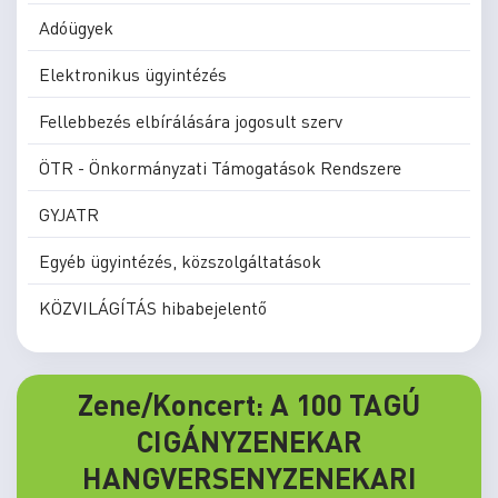
Adóügyek
Elektronikus ügyintézés
Fellebbezés elbírálására jogosult szerv
ÖTR - Önkormányzati Támogatások Rendszere
GYJATR
Egyéb ügyintézés, közszolgáltatások
KÖZVILÁGÍTÁS hibabejelentő
Zene/Koncert: A 100 TAGÚ
CIGÁNYZENEKAR
HANGVERSENYZENEKARI