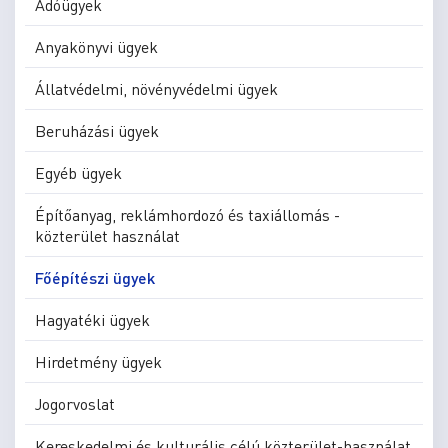
Adóügyek
Anyakönyvi ügyek
Állatvédelmi, növényvédelmi ügyek
Beruházási ügyek
Egyéb ügyek
Építőanyag, reklámhordozó és taxiállomás -
közterület használat
Főépítészi ügyek
Hagyatéki ügyek
Hirdetmény ügyek
Jogorvoslat
Kereskedelmi és kulturális célú közterület-használat