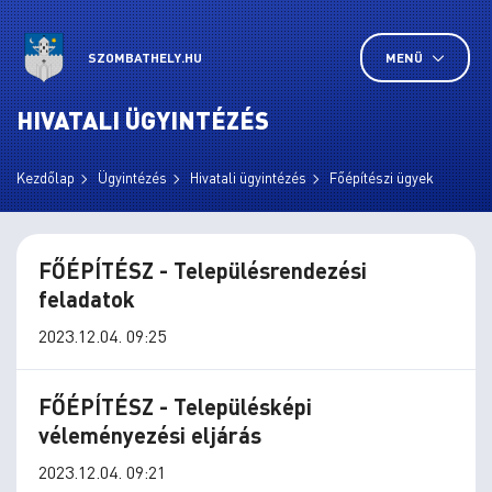
SZOMBATHELY.HU
MENÜ
HIVATALI ÜGYINTÉZÉS
Kezdőlap
Ügyintézés
Hivatali ügyintézés
Főépítészi ügyek
FŐÉPÍTÉSZ - Településrendezési
feladatok
2023.12.04. 09:25
FŐÉPÍTÉSZ - Településképi
véleményezési eljárás
2023.12.04. 09:21