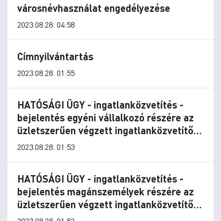
városnévhasználat engedélyezése
2023.08.28. 04:58
Címnyilvántartás
2023.08.28. 01:55
HATÓSÁGI ÜGY - ingatlanközvetítés -
bejelentés egyéni vállalkozó részére az
üzletszerűen végzett ingatlanközvetítő,
valamint az üzletszerű ingatlanvagyon-
2023.08.28. 01:53
értékelő
HATÓSÁGI ÜGY - ingatlanközvetítés -
bejelentés magánszemélyek részére az
üzletszerűen végzett ingatlanközvetítő,
valamint az üzletszerű ingatlanvagyon-
2023.08.28. 01:52