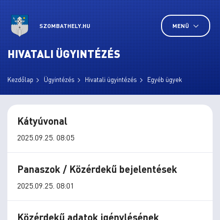
SZOMBATHELY.HU
MENÜ
HIVATALI ÜGYINTÉZÉS
Kezdőlap
Ügyintézés
Hivatali ügyintézés
Egyéb ügyek
Kátyúvonal
2025.09.25. 08:05
Panaszok / Közérdekű bejelentések
2025.09.25. 08:01
Közérdekű adatok igénylésének