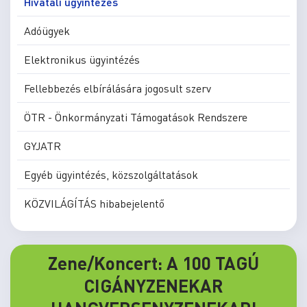
Hivatali ügyintézés
Adóügyek
Elektronikus ügyintézés
Fellebbezés elbírálására jogosult szerv
ÖTR - Önkormányzati Támogatások Rendszere
GYJATR
Egyéb ügyintézés, közszolgáltatások
KÖZVILÁGÍTÁS hibabejelentő
Zene/Koncert: A 100 TAGÚ
CIGÁNYZENEKAR