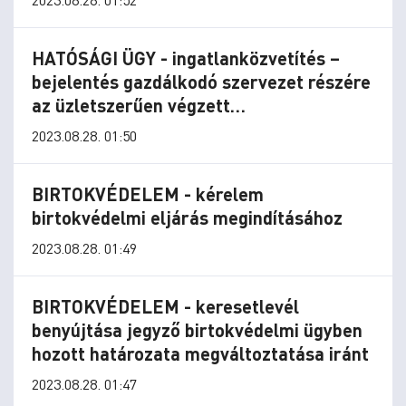
értékelő és közvetítői
HATÓSÁGI ÜGY - ingatlanközvetítés –
bejelentés gazdálkodó szervezet részére
az üzletszerűen végzett
ingatlanközvetítő, valamint üzletszerű
2023.08.28. 01:50
ingatlanvagyon-értékelő
BIRTOKVÉDELEM - kérelem
birtokvédelmi eljárás megindításához
2023.08.28. 01:49
BIRTOKVÉDELEM - keresetlevél
benyújtása jegyző birtokvédelmi ügyben
hozott határozata megváltoztatása iránt
2023.08.28. 01:47