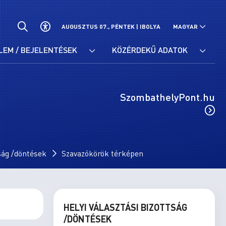
AUGUSZTUS 07., PÉNTEK |
IBOLYA
MAGYAR
LEM / BEJELENTÉSEK
KÖZÉRDEKŰ ADATOK
SzombathelyPont.hu
tság /döntések
Szavazókörök térképen
HELYI VÁLASZTÁSI BIZOTTSÁG
/DÖNTÉSEK