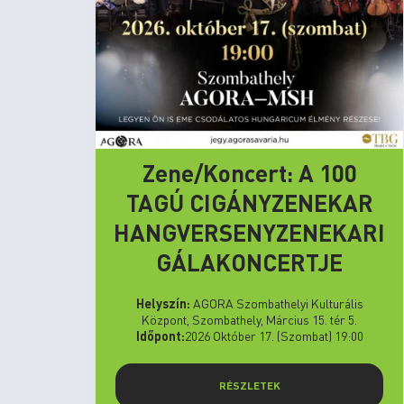
Zene/Koncert: A 100
TAGÚ CIGÁNYZENEKAR
HANGVERSENYZENEKARI
GÁLAKONCERTJE
Helyszín:
AGORA Szombathelyi Kulturális
Központ, Szombathely, Március 15. tér 5.
Időpont:
2026 Október 17. (Szombat) 19:00
RÉSZLETEK