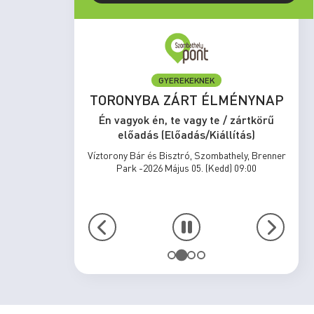
GYEREKEKNEK
set Run
TORONYBA ZÁRT ÉLMÉNYNAP
rtkörű
Én vagyok én, te vagy te / zártkörű
s)
előadás (Előadás/Kiállítás)
zombathely,
Víztorony Bár és Bisztró, Szombathely, Brenner
17:00
Park -2026 Május 05. (Kedd) 09:00