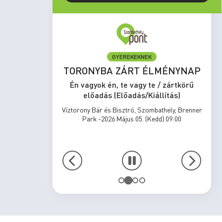
GYEREKEKNEK
set Run
TORONYBA ZÁRT ÉLMÉNYNAP
rtkörű
Én vagyok én, te vagy te / zártkörű
s)
előadás (Előadás/Kiállítás)
zombathely,
Víztorony Bár és Bisztró, Szombathely, Brenner
17:00
Park -2026 Május 05. (Kedd) 09:00