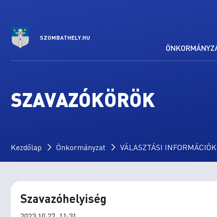
SZOMBATHELY.HU
ÖNKORMÁNYZ
SZAVAZÓKÖRÖK
Kezdőlap
Önkormányzat
VÁLASZTÁSI INFORMÁCIÓK 2
Szavazóhelyiség
2023.10.27. 11:31