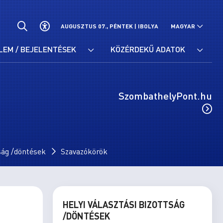
AUGUSZTUS 07., PÉNTEK |
IBOLYA
MAGYAR
LEM / BEJELENTÉSEK
KÖZÉRDEKŰ ADATOK
SzombathelyPont.hu
tság /döntések
Szavazókörök
HELYI VÁLASZTÁSI BIZOTTSÁG
/DÖNTÉSEK