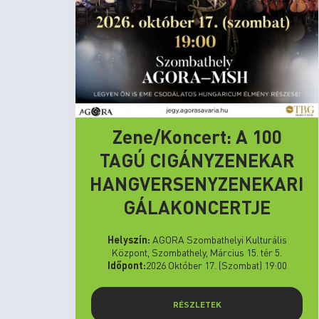
Zene/Koncert: A 100
TAGÚ CIGÁNYZENEKAR
HANGVERSENYZENEKARI
GÁLAKONCERTJE
Helyszín:
AGORA Szombathelyi Kulturális
Központ, Szombathely, Március 15. tér 5.
Időpont:
2026 Október 17. (Szombat) 19:00
RÉSZLETEK