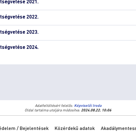
tségvetése 2021.
tségvetése 2022.
tségvetése 2023.
tségvetése 2024.
Adatfeltöltésért felelős:
Képviselői Iroda
Oldal tartalma utoljára módosítva:
2024.08.22. 10:06
édelem / Bejelentések
Közérdekű adatok
Akadálymentessé