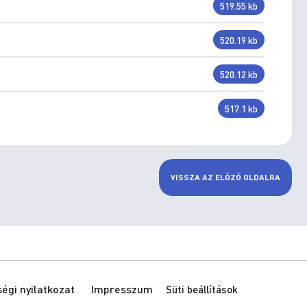
519.55 kb
520.19 kb
520.12 kb
517.1 kb
VISSZA AZ ELŐZŐ OLDALRA
gi nyilatkozat
Impresszum
Süti beállítások