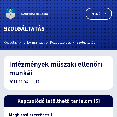
SZOMBATHELY.HU
MENÜ
SZOLGÁLTATÁS
Kezdőlap
Önkormányzat
Közbeszerzés
Szolgáltatás
Intézmények műszaki ellenőri
munkái
2011.11.04. 11:17
Kapcsolódó letölthető tartalom (5)
Megbízási szerződés 1