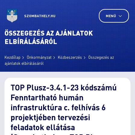
SZOMBATHELY.HU
MENÜ
ÖSSZEGEZÉS AZ AJÁNLATOK
ELBÍRÁLÁSÁRÓL
Kezdőlap
Önkormányzat
Közbeszerzés
Összegezés az
ajánlatok elbírálásáról
TOP Plusz-3.4.1-23 kódszámú
Fenntartható humán
infrastruktúra c. felhívás 6
projektjében tervezési
feladatok ellátása