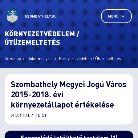
SZOMBATHELY.HU
MENÜ
KÖRNYEZETVÉDELEM /
ÚTÜZEMELTETÉS
Kezdőlap
Önkormányzat
Környezetvédelem / Útüzemeltetés
Szombathely Megyei Jogú Város
2015-2018. évi
környezetállapot értékelése
2023.10.02. 10:51
Kapcsolódó letölthető tartalom (1)