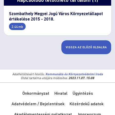
Szombathely Megyei Jogú Város Környezetállapot
értékelése 2015 - 2018.
2.44 mb
VISSZA AZ ELŐZŐ OLDALRA
Adatfeltöltésért felelős:
Kommunális és Környezetvédelmi Iroda
Oldal tartalma utoljára módosítva:
2023.11.07. 15:08
Önkormányzat
Hivatal
Ügyintézés
Adatvédelem / Bejelentések
Közérdekű adatok
Akadálymentességi nyilatkozat
Impresszum