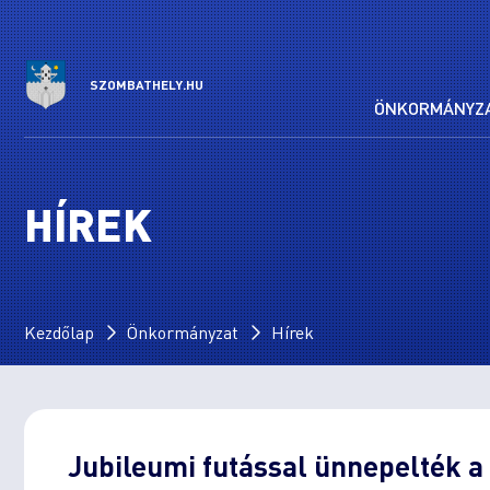
SZOMBATHELY.HU
ÖNKORMÁNYZ
HÍREK
Kezdőlap
Önkormányzat
Hírek
Jubileumi futással ünnepelték a 