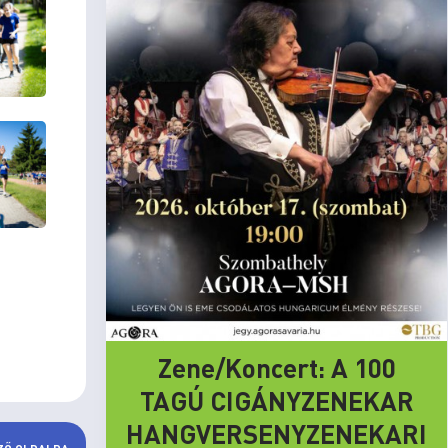
Zene/Koncert: A 100
TAGÚ CIGÁNYZENEKAR
HANGVERSENYZENEKARI