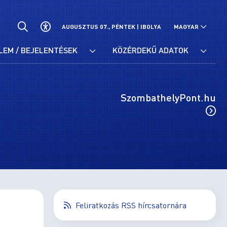
AUGUSZTUS 07., PÉNTEK |
IBOLYA
MAGYAR
LEM / BEJELENTÉSEK
KÖZÉRDEKŰ ADATOK
SzombathelyPont.hu
Feliratkozás RSS hírcsatornára