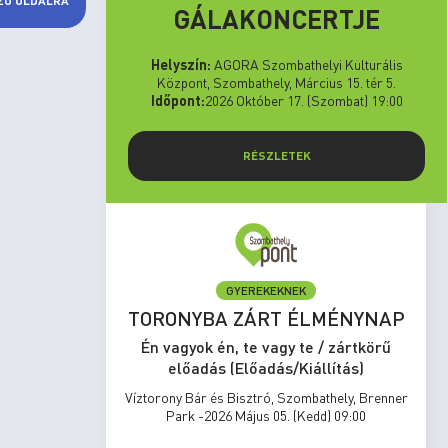
ZŐ OLDALRA
GÁLAKONCERTJE
Helyszín:
AGORA Szombathelyi Kulturális
Központ, Szombathely, Március 15. tér 5.
Időpont:
2026 Október 17. (Szombat) 19:00
RÉSZLETEK
GYEREKEKNEK
set Run
TORONYBA ZÁRT ÉLMÉNYNAP
rtkörű
Én vagyok én, te vagy te / zártkörű
s)
előadás (Előadás/Kiállítás)
zombathely,
Víztorony Bár és Bisztró, Szombathely, Brenner
17:00
Park -2026 Május 05. (Kedd) 09:00