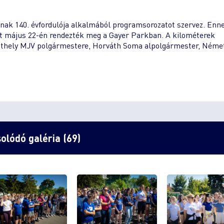
sának 140. évfordulója alkalmából programsorozatot szervez. Enn
ást május 22-én rendezték meg a Gayer Parkban. A kilométerek
athely MJV polgármestere, Horváth Soma alpolgármester, Néme
olódó galéria (69)