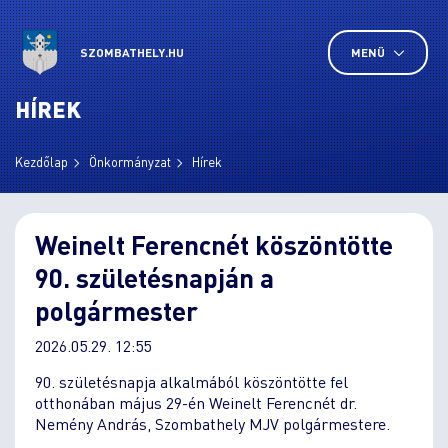
SZOMBATHELY.HU
MENÜ
HÍREK
Kezdőlap
Önkormányzat
Hírek
Weinelt Ferencnét köszöntötte
90. születésnapján a
polgármester
2026.05.29. 12:55
90. születésnapja alkalmából köszöntötte fel
otthonában május 29-én Weinelt Ferencnét dr.
Nemény András, Szombathely MJV polgármestere.