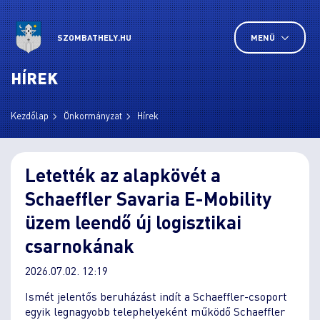
SZOMBATHELY.HU
MENÜ
HÍREK
Kezdőlap
Önkormányzat
Hírek
Letették az alapkövét a
Schaeffler Savaria E-Mobility
üzem leendő új logisztikai
csarnokának
2026.07.02. 12:19
Ismét jelentős beruházást indít a Schaeffler-csoport
egyik legnagyobb telephelyeként működő Schaeffler