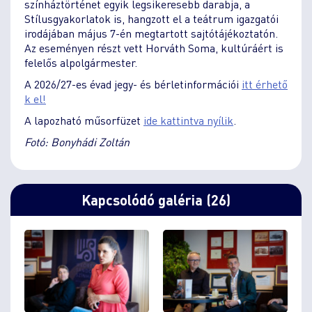
színháztörténet egyik legsikeresebb darabja, a
Stílusgyakorlatok is, hangzott el a teátrum igazgatói
irodájában május 7-én megtartott sajtótájékoztatón.
Az eseményen részt vett Horváth Soma, kultúráért is
felelős alpolgármester.
A 2026/27-es évad jegy- és bérletinformációi
itt érhető
k el!
A lapozható műsorfüzet
ide kattintva nyílik
.
Fotó: Bonyhádi Zoltán
Kapcsolódó galéria (26)