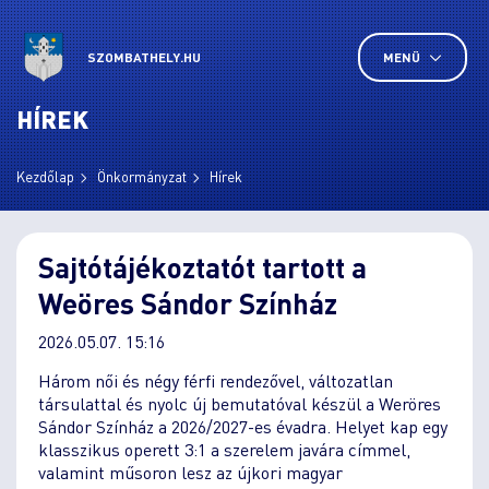
SZOMBATHELY.HU
MENÜ
HÍREK
Kezdőlap
Önkormányzat
Hírek
Sajtótájékoztatót tartott a
Weöres Sándor Színház
2026.05.07. 15:16
Három női és négy férfi rendezővel, változatlan
társulattal és nyolc új bemutatóval készül a Weröres
Sándor Színház a 2026/2027-es évadra. Helyet kap egy
klasszikus operett 3:1 a szerelem javára címmel,
valamint műsoron lesz az újkori magyar