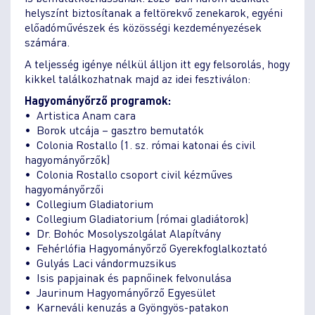
helyszínt biztosítanak a feltörekvő zenekarok, egyéni
előadóművészek és közösségi kezdeményezések
számára.
A teljesség igénye nélkül álljon itt egy felsorolás, hogy
kikkel találkozhatnak majd az idei fesztiválon:
Hagyományőrző programok:
• Artistica Anam cara
• Borok utcája – gasztro bemutatók
• Colonia Rostallo (1. sz. római katonai és civil
hagyományőrzők)
• Colonia Rostallo csoport civil kézműves
hagyományőrzői
• Collegium Gladiatorium
• Collegium Gladiatorium (római gladiátorok)
• Dr. Bohóc Mosolyszolgálat Alapítvány
• Fehérlófia Hagyományőrző Gyerekfoglalkoztató
• Gulyás Laci vándormuzsikus
• Isis papjainak és papnőinek felvonulása
• Jaurinum Hagyományőrző Egyesület
• Karneváli kenuzás a Gyöngyös-patakon