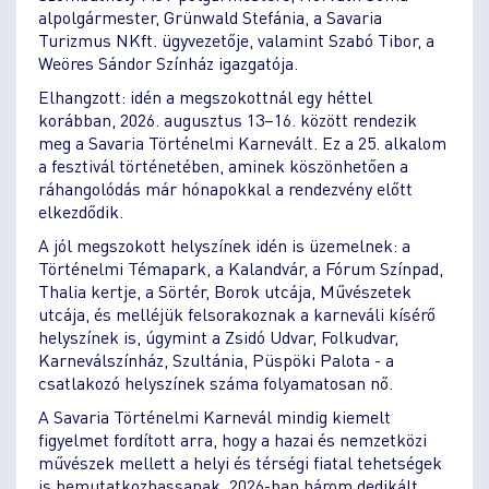
alpolgármester, Grünwald Stefánia, a Savaria
Turizmus NKft. ügyvezetője, valamint Szabó Tibor, a
Weöres Sándor Színház igazgatója.
Elhangzott: idén a megszokottnál egy héttel
korábban, 2026. augusztus 13–16. között rendezik
meg a Savaria Történelmi Karnevált. Ez a 25. alkalom
a fesztivál történetében, aminek köszönhetően a
ráhangolódás már hónapokkal a rendezvény előtt
elkezdődik.
A jól megszokott helyszínek idén is üzemelnek: a
Történelmi Témapark, a Kalandvár, a Fórum Színpad,
Thalia kertje, a Sörtér, Borok utcája, Művészetek
utcája, és melléjük felsorakoznak a karneváli kísérő
helyszínek is, úgymint a Zsidó Udvar, Folkudvar,
Karneválszínház, Szultánia, Püspöki Palota - a
csatlakozó helyszínek száma folyamatosan nő.
A Savaria Történelmi Karnevál mindig kiemelt
figyelmet fordított arra, hogy a hazai és nemzetközi
művészek mellett a helyi és térségi fiatal tehetségek
is bemutatkozhassanak. 2026-ban három dedikált