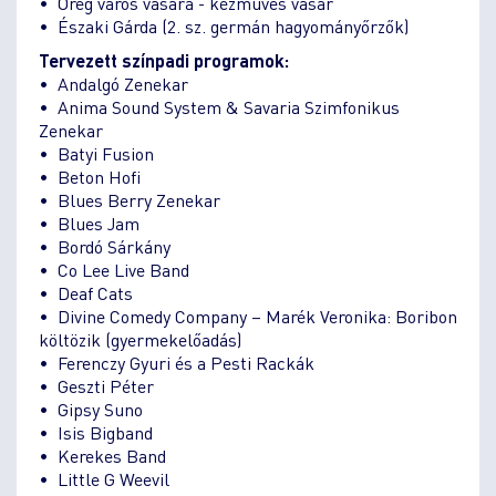
• Öreg város vására - kézműves vásár
• Északi Gárda (2. sz. germán hagyományőrzők)
Tervezett színpadi programok:
• Andalgó Zenekar
• Anima Sound System & Savaria Szimfonikus
Zenekar
• Batyi Fusion
• Beton Hofi
• Blues Berry Zenekar
• Blues Jam
• Bordó Sárkány
• Co Lee Live Band
• Deaf Cats
• Divine Comedy Company – Marék Veronika: Boribon
költözik (gyermekelőadás)
• Ferenczy Gyuri és a Pesti Rackák
• Geszti Péter
• Gipsy Suno
• Isis Bigband
• Kerekes Band
• Little G Weevil