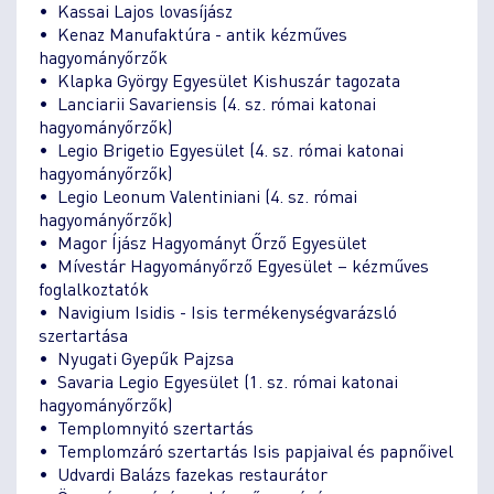
• Kassai Lajos lovasíjász
• Kenaz Manufaktúra - antik kézműves
hagyományőrzők
• Klapka György Egyesület Kishuszár tagozata
• Lanciarii Savariensis (4. sz. római katonai
hagyományőrzők)
• Legio Brigetio Egyesület (4. sz. római katonai
hagyományőrzők)
• Legio Leonum Valentiniani (4. sz. római
hagyományőrzők)
• Magor Íjász Hagyományt Őrző Egyesület
• Mívestár Hagyományőrző Egyesület – kézműves
foglalkoztatók
• Navigium Isidis - Isis termékenységvarázsló
szertartása
• Nyugati Gyepűk Pajzsa
• Savaria Legio Egyesület (1. sz. római katonai
hagyományőrzők)
• Templomnyitó szertartás
• Templomzáró szertartás Isis papjaival és papnőivel
• Udvardi Balázs fazekas restaurátor