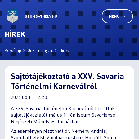
SZOMBATHELY.HU
MENÜ
HÍREK
Kezdőlap
Önkormányzat
Hírek
Sajtótájékoztató a XXV. Savaria
Történelmi Karneválról
2026.05.11. 14:58
A XXV. Savaria Történelmi Karneválról tartottak
sajtótájékoztatót május 11-én Iseum Savariense
Régészeti Műhely és Tárházban.
Az eseményen részt vett dr. Nemény András,
Szombathely MJV polgármestere, Horváth Soma