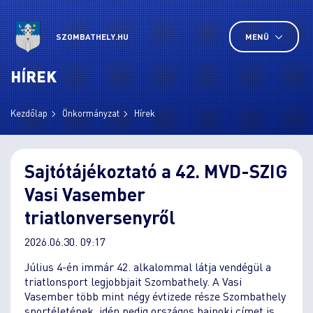
SZOMBATHELY.HU
MENÜ
HÍREK
Kezdőlap
Önkormányzat
Hírek
Sajtótájékoztató a 42. MVD-SZIG
Vasi Vasember
triatlonversenyről
2026.06.30. 09:17
Július 4-én immár 42. alkalommal látja vendégül a
triatlonsport legjobbjait Szombathely. A Vasi
Vasember több mint négy évtizede része Szombathely
sportéletének, idén pedig országos bajnoki címet is